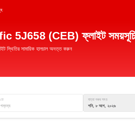
ূহ
fic 5J658 (CEB) ফ্লাইট সময়সূচ
স্থিতির সামায়িক হালচাল অদত্ত করুন
তে
যাত্রা শুরুর সময়
শনি, ৮ আগ, ২০২৬