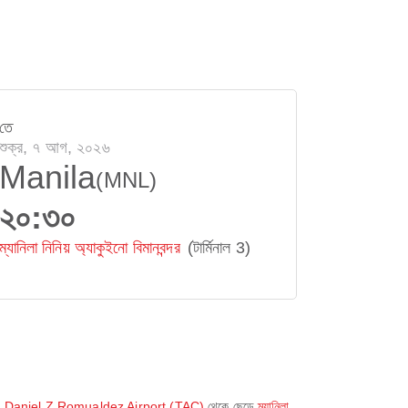
তে
শুক্র, ৭ আগ, ২০২৬
Manila
(MNL)
২০:৩০
ম্যানিলা নিনিয় অ্যাকুইনো বিমানবন্দর
(টার্মিনাল 3)
ি
Daniel Z Romualdez Airport (TAC)
থেকে ছেড়ে
ম্যানিলা