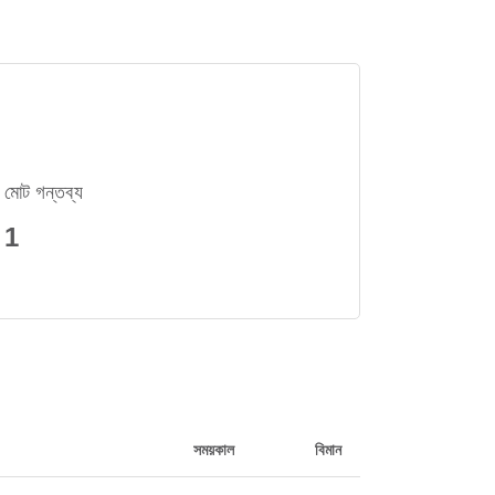
মোট গন্তব্য
1
সময়কাল
বিমান