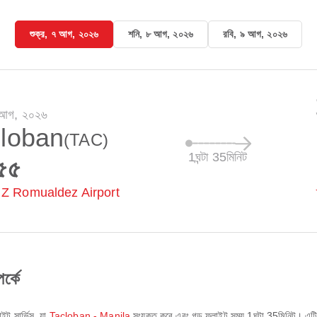
শুক্র, ৭ আগ, ২০২৬
শনি, ৮ আগ, ২০২৬
রবি, ৯ আগ, ২০২৬
৭ আগ, ২০২৬
loban
(TAC)
1ঘন্টা 35মিনিট
৫৫
 Z Romualdez Airport
্কে
ইট সার্ভিস, যা
Tacloban - Manila
সংযুক্ত করে এবং গড় ফ্লাইট সময়
1ঘন্টা 35মিনিট
। এট