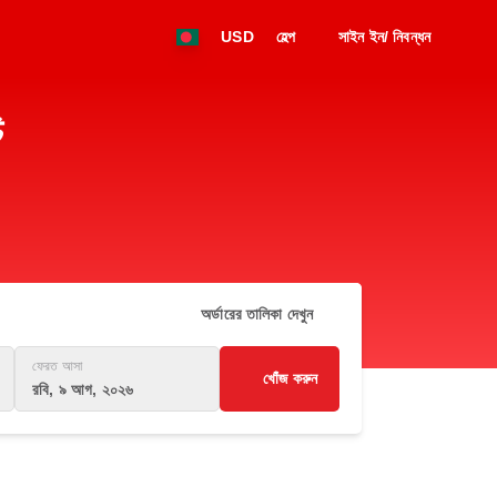
USD
হেল্প
সাইন ইন/ নিবন্ধন
ি
অর্ডারের তালিকা দেখুন
ফেরত আসা
খোঁজ করুন
রবি, ৯ আগ, ২০২৬