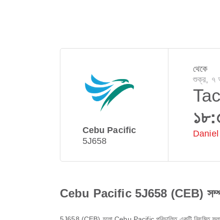
থেকে
শুক্র, 
Tac
১৮:
Cebu Pacific
Daniel
5J658
Cebu Pacific 5J658 (CEB) সম্পর
5J658
(
CEB
) হলো
Cebu Pacific
পরিচালিত একটি নিয়মিত ফ্লা