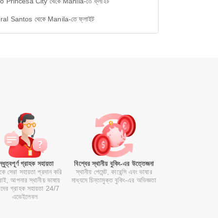
o Princesa City থেকে Manila-তে ফ্লাইট
al Santos থেকে Manila-তে ফ্লাইট
ন্ধুত্বপূর্ণ গ্রাহক সহায়তা
বিশ্বের স্থানীয় বুকিং-এর উত্তেজনা
কে সেরা সহায়তা প্রদান করি
স্থানীয় পেমেন্ট, কারেন্সি এবং ভাষার
াই, আপনার স্থানীয় ভাষায়
মাধ্যমে চিন্তামুক্ত বুকিং-এর অভিজ্ঞতা
দের গ্রাহক সহায়তা 24/7
এভেইলেবল