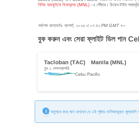
নিনিয় অ্যাকুইনো বিমানবন্দর (MNL)
-এ পৌঁছায়। রিয়েল-টাইম সময়স
সর্বশেষ আপডেট
৬ আগস্ট, ২০২৬ এ ০৭:৪২ PM GMT +০
বুক করুন এবং সেরা ফ্লাইট ডিল পা
Tacloban (TAC)
Manila (MNL)
বুধ ২ সেপ
সরাসরি
Cebu Pacific
অনুগ্রহ করে মনে রাখবেন যে এই পৃষ্ঠায় তালিকাভুক্ত মূল্যগুল