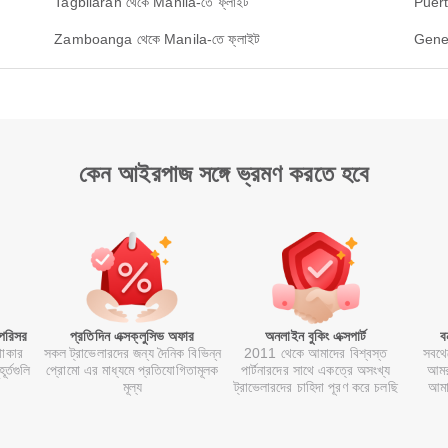
Tagbilaran থেকে Manila-তে ফ্লাইট
Puert
Zamboanga থেকে Manila-তে ফ্লাইট
Gener
কেন আইরপাজ সঙ্গে ভ্রমণ করতে হবে
 পরিসর
প্রতিদিন এক্সক্লুসিভ অফার
অনলাইন বুকিং এক্সপার্ট
ব
থাকার
সকল ট্রাভেলারদের জন্য দৈনিক বিভিন্ন
2011 থেকে আমাদের বিশ্বস্ত
সবথে
র্তগুলি
প্রোমো এর মাধ্যমে প্রতিযোগিতামূলক
পার্টনারদের সাথে একত্রে অসংখ্য
আমর
মূল্য
ট্রাভেলারদের চাহিদা পূরণ করে চলছি
আমা