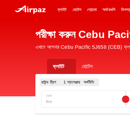
ফ্লাইট
হোটেল
প্রোমো
অর্ডারগুলি
ডিলসম
পরীক্ষা করুন Cebu Paci
এখানে আপনার Cebu Pacific 5J658 (CEB) ফ্লাইট 
ফ্লাইট
হোটেল
রাউন্ড ট্রিপ
1 প্যাসেঞ্জার
অর্থনীতি
থেকে