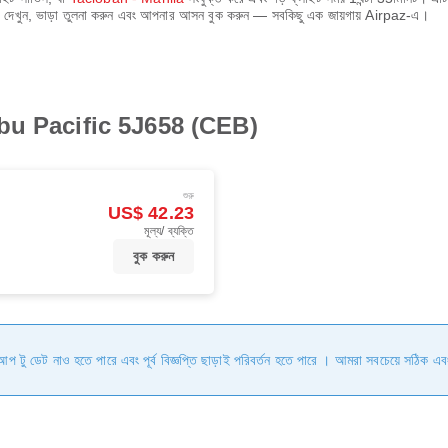
ূচি দেখুন, ভাড়া তুলনা করুন এবং আপনার আসন বুক করুন — সবকিছু এক জায়গায় Airpaz-এ।
ন Cebu Pacific 5J658 (CEB)
শুরু
US$ 42.23
মূল্য/ ব্যক্তি
বুক করুন
ি আপ টু ডেট নাও হতে পারে এবং পূর্ব বিজ্ঞপ্তি ছাড়াই পরিবর্তন হতে পারে । আমরা সবচেয়ে সঠিক এব