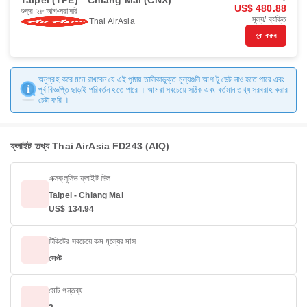
Taipei (TPE)
Chiang Mai (CNX)
US$ 480.88
শুক্র ২৮ আগ
সরাসরি
মূল্য/ ব্যক্তি
Thai AirAsia
বুক করুন
অনুগ্রহ করে মনে রাখবেন যে এই পৃষ্ঠায় তালিকাভুক্ত মূল্যগুলি আপ টু ডেট নাও হতে পারে এবং
পূর্ব বিজ্ঞপ্তি ছাড়াই পরিবর্তন হতে পারে । আমরা সবচেয়ে সঠিক এবং বর্তমান তথ্য সরবরাহ করার
চেষ্টা করি ।
ফ্লাইট তথ্য Thai AirAsia FD243 (AIQ)
এক্সক্লুসিভ ফ্লাইট ডিল
Taipei - Chiang Mai
US$ 134.94
টিকিটের সবচেয়ে কম মূল্যের মাস
সেপ্ট
মোট গন্তব্য