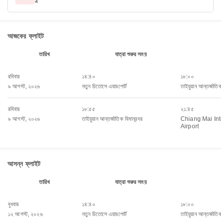
2
আজকের ফ্লাইট
তারিখ
যাত্রা শুরুর সময়
রবিবার
১৪:৪০
১৮:০০
৯ আগস্ট, ২০২৬
নতুন চিতোসে এয়ারপোর্ট
তাইয়ুয়ান আন্তর্জাতিক
রবিবার
১৮:৫৫
২১:৪৫
৯ আগস্ট, ২০২৬
তাইয়ুয়ান আন্তর্জাতিক বিমানবন্দর
Chiang Mai Int
Airport
আসন্ন ফ্লাইট
তারিখ
যাত্রা শুরুর সময়
বুধবার
১৪:৪০
১৮:০০
১২ আগস্ট, ২০২৬
নতুন চিতোসে এয়ারপোর্ট
তাইয়ুয়ান আন্তর্জাতিক