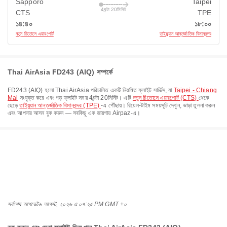
Sapporo
Taipei
4ঘন্টা 20মিনিট
CTS
TPE
১৪:৪০
১৮:০০
নতুন চিতোসে এয়ারপোর্ট
তাইয়ুয়ান আন্তর্জাতিক বিমানবন্দর
Thai AirAsia FD243 (AIQ) সম্পর্কে
FD243
(
AIQ
) হলো
Thai AirAsia
পরিচালিত একটি নিয়মিত ফ্লাইট সার্ভিস, যা
Taipei - Chiang
Mai
সংযুক্ত করে এবং গড় ফ্লাইট সময়
4ঘন্টা 20মিনিট
। এটি
নতুন চিতোসে এয়ারপোর্ট (CTS)
থেকে
ছেড়ে
তাইয়ুয়ান আন্তর্জাতিক বিমানবন্দর (TPE)
-এ পৌঁছায়। রিয়েল-টাইম সময়সূচি দেখুন, ভাড়া তুলনা করুন
এবং আপনার আসন বুক করুন — সবকিছু এক জায়গায় Airpaz-এ।
সর্বশেষ আপডেট
৬ আগস্ট, ২০২৬ এ ০৭:২৫ PM GMT +০