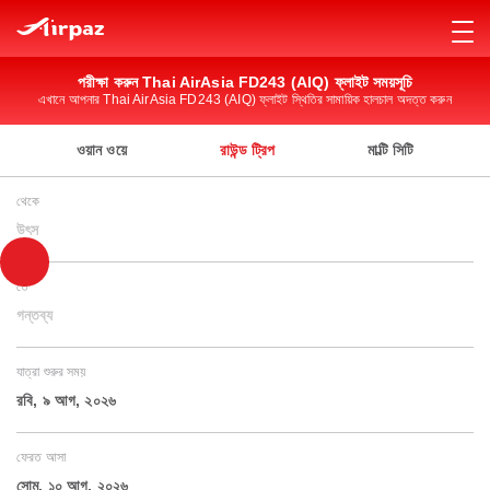
পরীক্ষা করুন Thai AirAsia FD243 (AIQ) ফ্লাইট সময়সূচি
এখানে আপনার Thai AirAsia FD243 (AIQ) ফ্লাইট স্থিতির সামায়িক হালচাল অদত্ত করুন
ওয়ান ওয়ে
রাউন্ড ট্রিপ
মাল্টি সিটি
থেকে
উৎস
তে
গন্তব্য
যাত্রা শুরুর সময়
রবি, ৯ আগ, ২০২৬
ফেরত আসা
সোম, ১০ আগ, ২০২৬