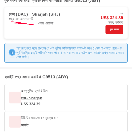
বুক করুন এবং সেরা ফ্লাইট ডিল পান এয়ার এরাবিয়া G9513 (ABY)
ঢাকা (DAC)
Sharjah (SHJ)
শুরু
US$ 324.39
শুক্র ২৮ আগ
সরাসরি
মূল্য/ ব্যক্তি
এয়ার এরাবিয়া
বুক করুন
অনুগ্রহ করে মনে রাখবেন যে এই পৃষ্ঠায় তালিকাভুক্ত মূল্যগুলি আপ টু ডেট নাও হতে পারে এবং
পূর্ব বিজ্ঞপ্তি ছাড়াই পরিবর্তন হতে পারে । আমরা সবচেয়ে সঠিক এবং বর্তমান তথ্য সরবরাহ করার
চেষ্টা করি ।
ফ্লাইট তথ্য এয়ার এরাবিয়া G9513 (ABY)
এক্সক্লুসিভ ফ্লাইট ডিল
ঢাকা - Sharjah
US$ 324.39
টিকিটের সবচেয়ে কম মূল্যের মাস
আগস্ট