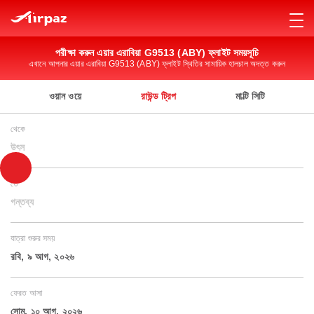
পরীক্ষা করুন এয়ার এরাবিয়া G9513 (ABY) ফ্লাইট সময়সূচি
এখানে আপনার এয়ার এরাবিয়া G9513 (ABY) ফ্লাইট স্থিতির সামায়িক হালচাল অদত্ত করুন
ওয়ান ওয়ে
রাউন্ড ট্রিপ
মাল্টি সিটি
থেকে
উৎস
তে
গন্তব্য
যাত্রা শুরুর সময়
রবি, ৯ আগ, ২০২৬
ফেরত আসা
সোম, ১০ আগ, ২০২৬