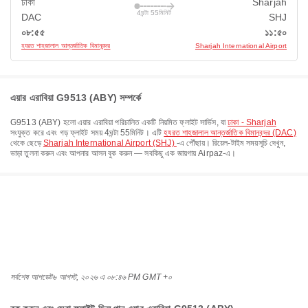
ঢাকা
Sharjah
4ঘন্টা 55মিনিট
DAC
SHJ
০৮:৫৫
১১:৫০
হযরত শাহজালাল আন্তর্জাতিক বিমানবন্দর
Sharjah International Airport
এয়ার এরাবিয়া G9513 (ABY) সম্পর্কে
G9513
(
ABY
) হলো
এয়ার এরাবিয়া
পরিচালিত একটি নিয়মিত ফ্লাইট সার্ভিস, যা
ঢাকা - Sharjah
সংযুক্ত করে এবং গড় ফ্লাইট সময়
4ঘন্টা 55মিনিট
। এটি
হযরত শাহজালাল আন্তর্জাতিক বিমানবন্দর (DAC)
থেকে ছেড়ে
Sharjah International Airport (SHJ)
-এ পৌঁছায়। রিয়েল-টাইম সময়সূচি দেখুন,
ভাড়া তুলনা করুন এবং আপনার আসন বুক করুন — সবকিছু এক জায়গায় Airpaz-এ।
সর্বশেষ আপডেট
৬ আগস্ট, ২০২৬ এ ০৮:৪৬ PM GMT +০