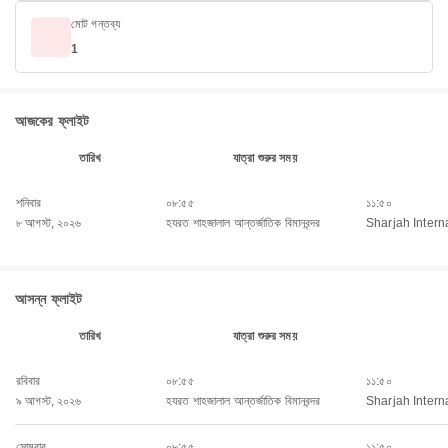
মোট গন্তব্য
1
আজকের ফ্লাইট
তারিখ
যাত্রা শুরুর সময়
শনিবার
০৮:৫৫
১১:৫০
৮ আগস্ট, ২০২৬
হযরত শাহজালাল আন্তর্জাতিক বিমানবন্দর
Sharjah Interna
আসন্ন ফ্লাইট
তারিখ
যাত্রা শুরুর সময়
রবিবার
০৮:৫৫
১১:৫০
৯ আগস্ট, ২০২৬
হযরত শাহজালাল আন্তর্জাতিক বিমানবন্দর
Sharjah Interna
সোমবার
০৮:৫৫
১১:৫০