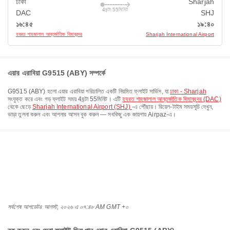
ঢাকা
Sharjah
4ঘন্টা 55মিনিট
DAC
SHJ
১৬:৪৫
১৯:৪০
হযরত শাহজালাল আন্তর্জাতিক বিমানবন্দর
Sharjah International Airport
এয়ার এরাবিয়া G9515 (ABY) সম্পর্কে
G9515
(
ABY
) হলো
এয়ার এরাবিয়া
পরিচালিত একটি নিয়মিত ফ্লাইট সার্ভিস, যা
ঢাকা - Sharjah
সংযুক্ত করে এবং গড় ফ্লাইট সময়
4ঘন্টা 55মিনিট
। এটি
হযরত শাহজালাল আন্তর্জাতিক বিমানবন্দর (DAC)
থেকে ছেড়ে
Sharjah International Airport (SHJ)
-এ পৌঁছায়। রিয়েল-টাইম সময়সূচি দেখুন,
ভাড়া তুলনা করুন এবং আপনার আসন বুক করুন — সবকিছু এক জায়গায় Airpaz-এ।
সর্বশেষ আপডেট
৪ আগস্ট, ২০২৬ এ ০৭:৪৮ AM GMT +০