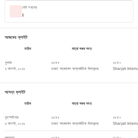
মোট গন্তব্য
1
আজকের ফ্লাইট
তারিখ
যাত্রা শুরুর সময়
বুধবার
১৬:৪৫
১৯:৪০
৫ আগস্ট, ২০২৬
হযরত শাহজালাল আন্তর্জাতিক বিমানবন্দর
Sharjah Interna
আসন্ন ফ্লাইট
তারিখ
যাত্রা শুরুর সময়
বৃহস্পতিবার
১৬:৪৫
১৯:৪০
৬ আগস্ট, ২০২৬
হযরত শাহজালাল আন্তর্জাতিক বিমানবন্দর
Sharjah Interna
শুক্রবার
১৬:৪৫
১৯:৪০