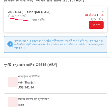
বুক করুন এবং সেরা ফ্লাইট ডিল পান এয়ার এরাবিয়া G9515 (ABY)
ঢাকা (DAC)
Sharjah (SHJ)
শুরু
US$ 341.84
রবি ৩০ আগ
সরাসরি
মূল্য/ ব্যক্তি
এয়ার এরাবিয়া
বুক করুন
অনুগ্রহ করে মনে রাখবেন যে এই পৃষ্ঠায় তালিকাভুক্ত মূল্যগুলি আপ টু ডেট নাও হতে পারে এবং
পূর্ব বিজ্ঞপ্তি ছাড়াই পরিবর্তন হতে পারে । আমরা সবচেয়ে সঠিক এবং বর্তমান তথ্য সরবরাহ করার
চেষ্টা করি ।
ফ্লাইট তথ্য এয়ার এরাবিয়া G9515 (ABY)
এক্সক্লুসিভ ফ্লাইট ডিল
ঢাকা - Sharjah
US$ 341.84
টিকিটের সবচেয়ে কম মূল্যের মাস
আগস্ট