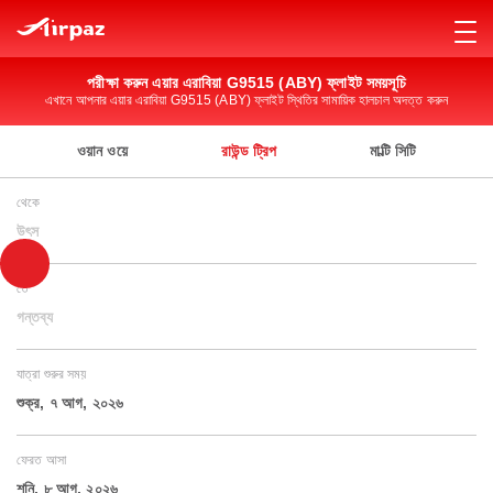
পরীক্ষা করুন এয়ার এরাবিয়া G9515 (ABY) ফ্লাইট সময়সূচি
এখানে আপনার এয়ার এরাবিয়া G9515 (ABY) ফ্লাইট স্থিতির সামায়িক হালচাল অদত্ত করুন
ওয়ান ওয়ে
রাউন্ড ট্রিপ
মাল্টি সিটি
থেকে
উৎস
তে
গন্তব্য
যাত্রা শুরুর সময়
শুক্র, ৭ আগ, ২০২৬
ফেরত আসা
শনি, ৮ আগ, ২০২৬