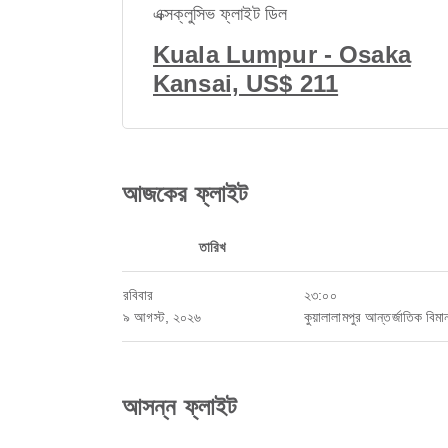
এক্সক্লুসিভ ফ্লাইট ডিল
Kuala Lumpur - Osaka
Kansai, US$ 211
আজকের ফ্লাইট
তারিখ
রবিবার
২৩:০০
৯ আগস্ট, ২০২৬
কুয়ালালামপুর আন্তর্জাতিক বিমান
আসন্ন ফ্লাইট