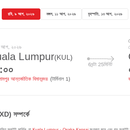
রবি, ৯ আগ, ২০২৬
মঙ্গল, ১১ আগ, ২০২৬
বৃহস্পতি, ১৩ আগ, ২০২৬
৯ আগ, ২০২৬
ala Lumpur
(KUL)
6ঘন্টা 25মিনিট
:০০
ালামপুর আন্তর্জাতিক বিমানবন্দর
(টার্মিনাল 1)
ক
) সম্পর্কে
মিত ফ্লাইট সার্ভিস, যা
Kuala Lumpur - Osaka Kansai
সংযুক্ত করে এবং গড় ফ্লাইট