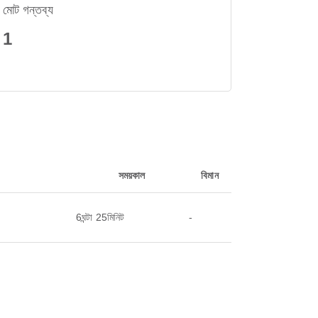
মোট গন্তব্য
1
সময়কাল
বিমান
6ঘন্টা 25মিনিট
-