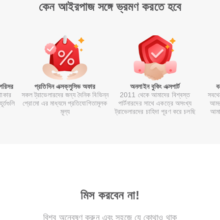
কেন আইরপাজ সঙ্গে ভ্রমণ করতে হবে
 পরিসর
প্রতিদিন এক্সক্লুসিভ অফার
অনলাইন বুকিং এক্সপার্ট
ব
থাকার
সকল ট্রাভেলারদের জন্য দৈনিক বিভিন্ন
2011 থেকে আমাদের বিশ্বস্ত
সবথে
র্তগুলি
প্রোমো এর মাধ্যমে প্রতিযোগিতামূলক
পার্টনারদের সাথে একত্রে অসংখ্য
আমর
মূল্য
ট্রাভেলারদের চাহিদা পূরণ করে চলছি
আমা
মিস করবেন না!
বিশ্ব অন্বেষণ করুন এবং সহজে যে কোথাও থাকু