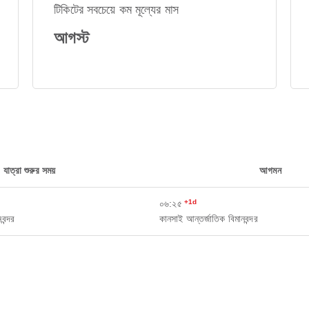
টিকিটের সবচেয়ে কম মূল্যের মাস
আগস্ট
যাত্রা শুরুর সময়
আগমন
০৬:২৫
+1d
বন্দর
কানসাই আন্তর্জাতিক বিমানবন্দর