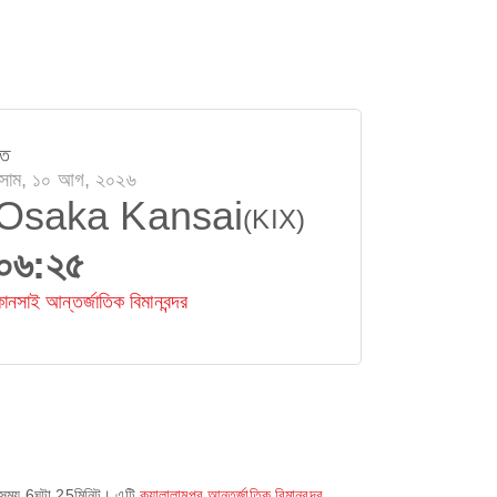
তে
সোম, ১০ আগ, ২০২৬
Osaka Kansai
(KIX)
০৬:২৫
ানসাই আন্তর্জাতিক বিমানবন্দর
 সময়
6ঘন্টা 25মিনিট
। এটি
কুয়ালালামপুর আন্তর্জাতিক বিমানবন্দর