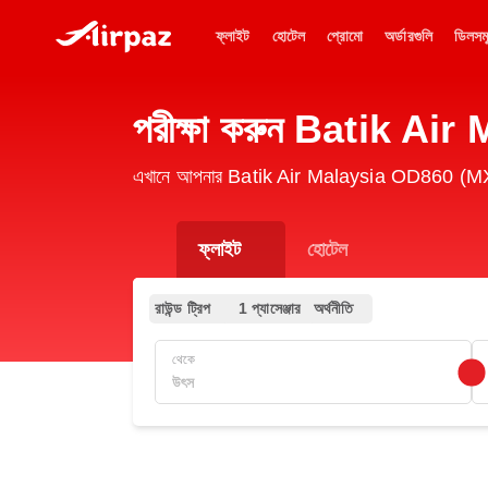
ফ্লাইট
হোটেল
প্রোমো
অর্ডারগুলি
ডিলসম
পরীক্ষা করুন Batik Ai
এখানে আপনার Batik Air Malaysia OD860 (MXD) ফ
ফ্লাইট
হোটেল
রাউন্ড ট্রিপ
1 প্যাসেঞ্জার
অর্থনীতি
থেকে