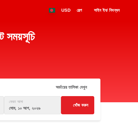
USD
হেল্প
সাইন ইন/ নিবন্ধন
সময়সূচি
অর্ডারের তালিকা দেখুন
ফেরত আসা
খোঁজ করুন
সোম, ১০ আগ, ২০২৬