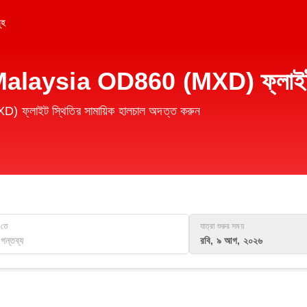
ূহ
r Malaysia OD860 (MXD) ফ্লাইট 
্লাইট স্থিতির সামায়িক হালচাল অদত্ত করুন
তে
যাত্রা শুরুর সময়
রবি, ৯ আগ, ২০২৬