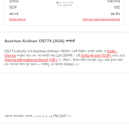
Sofia
Vienna
1ঘন্টা 35মিনিট
SOF
VIE
১৬:০৫
১৬:৪০
Sofia Airport
Vienna International Airport
Austrian Airlines OS774 (AUA) সম্পর্কে
OS774
(
AUA
) হলো
Austrian Airlines
পরিচালিত একটি নিয়মিত ফ্লাইট সার্ভিস, যা
Sofia -
Vienna
সংযুক্ত করে এবং গড় ফ্লাইট সময়
1ঘন্টা 35মিনিট
। এটি
Sofia Airport (SOF)
থেকে ছেড়ে
Vienna International Airport (VIE)
-এ পৌঁছায়। রিয়েল-টাইম সময়সূচি দেখুন, ভাড়া তুলনা করুন
এবং আপনার আসন বুক করুন — সবকিছু এক জায়গায় Airpaz-এ।
সর্বশেষ আপডেট
৪ আগস্ট, ২০২৬ এ ১১:২৯ PM GMT +০