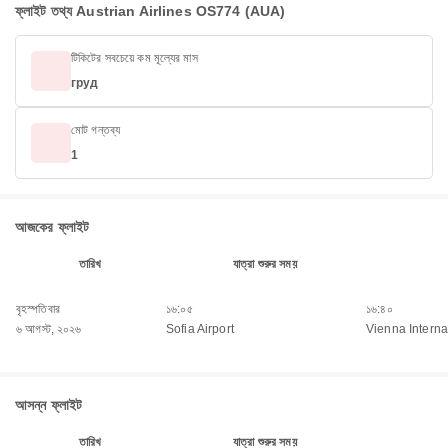
ফ্লাইট তথ্য Austrian Airlines OS774 (AUA)
টিকিটের সবচেয়ে কম মূল্যের মাস
груд
মোট গন্তব্য
1
আজকের ফ্লাইট
তারিখ
যাত্রা শুরুর সময়
বৃহস্পতিবার
১৬:০৫
১৬:৪০
৬ আগস্ট, ২০২৬
Sofia Airport
Vienna Internat
আসন্ন ফ্লাইট
তারিখ
যাত্রা শুরুর সময়