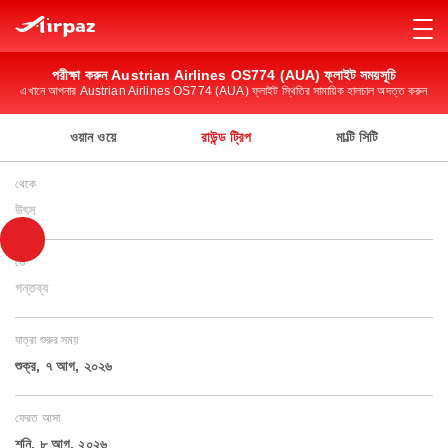
পরীক্ষা করুন Austrian Airlines OS774 (AUA) ফ্লাইট সময়সূচি
এখানে আপনার Austrian Airlines OS774 (AUA) ফ্লাইট স্থিতির সামায়িক হালচাল অদত্ত করুন
ওয়ান ওয়ে
রাউন্ড ট্রিপ
মাল্টি সিটি
থেকে
উৎস
তে
গন্তব্য
যাত্রা শুরুর সময়
শুক্র, ৭ আগ, ২০২৬
ফেরত আসা
শনি, ৮ আগ, ২০২৬