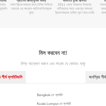
 পরিসর
প্রতিদিন এক্সক্লুসিভ অফার
অনলাইন বুকিং এক্সপার্ট
ব
থাকার
সকল ট্রাভেলারদের জন্য দৈনিক বিভিন্ন
2011 থেকে আমাদের বিশ্বস্ত
সবথে
র্তগুলি
প্রোমো এর মাধ্যমে প্রতিযোগিতামূলক
পার্টনারদের সাথে একত্রে অসংখ্য
আমর
মূল্য
ট্রাভেলারদের চাহিদা পূরণ করে চলছি
আমা
মিস করবেন না!
বিশ্ব অন্বেষণ করুন এবং সহজে যে কোথাও থাকু
 শীর্ষ ফ্লাইটগুলি
জনপ্রিয় শীর্ষ
Bangkok-তে ফ্লাইট
Kuala Lumpur-তে ফ্লাইট