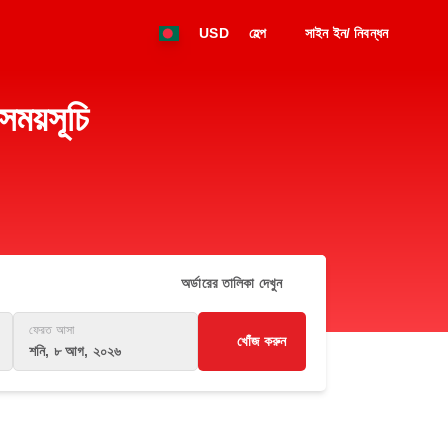
USD
হেল্প
সাইন ইন/ নিবন্ধন
য়সূচি
অর্ডারের তালিকা দেখুন
ফেরত আসা
খোঁজ করুন
শনি, ৮ আগ, ২০২৬