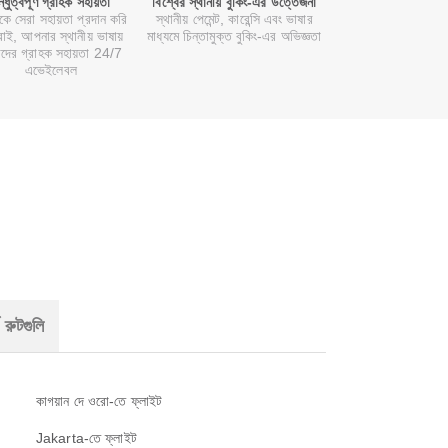
ন্ধুত্বপূর্ণ গ্রাহক সহায়তা
বিশ্বের স্থানীয় বুকিং-এর উত্তেজনা
কে সেরা সহায়তা প্রদান করি
স্থানীয় পেমেন্ট, কারেন্সি এবং ভাষার
াই, আপনার স্থানীয় ভাষায়
মাধ্যমে চিন্তামুক্ত বুকিং-এর অভিজ্ঞতা
দের গ্রাহক সহায়তা 24/7
এভেইলেবল
 রুটগুলি
কাগয়ান দে ওরো-তে ফ্লাইট
Jakarta-তে ফ্লাইট