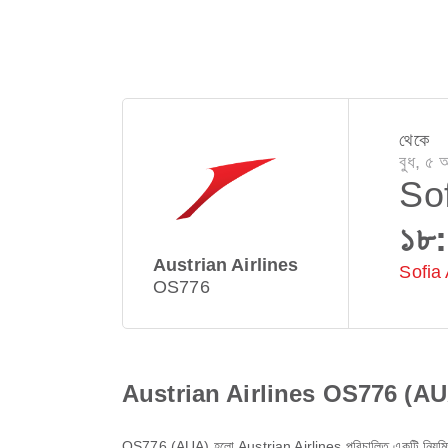
থেকে
বুধ, ৫
So
১৮
Austrian Airlines
Sofia 
OS776
Austrian Airlines OS776 (AUA) 
OS776
(
AUA
) হলো
Austrian Airlines
পরিচালিত একটি নিয়মি