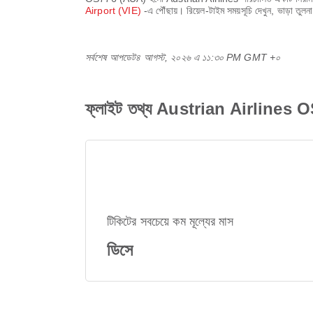
Airport (VIE)
-এ পৌঁছায়। রিয়েল-টাইম সময়সূচি দেখুন, ভাড়া
সর্বশেষ আপডেট
৪ আগস্ট, ২০২৬ এ ১১:৩০ PM GMT +০
ফ্লাইট তথ্য Austrian Airlines
টিকিটের সবচেয়ে কম মূল্যের মাস
ডিসে