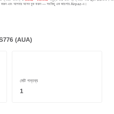
 তুলনা করুন এবং আপনার আসন বুক করুন — সবকিছু এক জায়গায় Airpaz-এ।
 OS776 (AUA)
মোট গন্তব্য
1