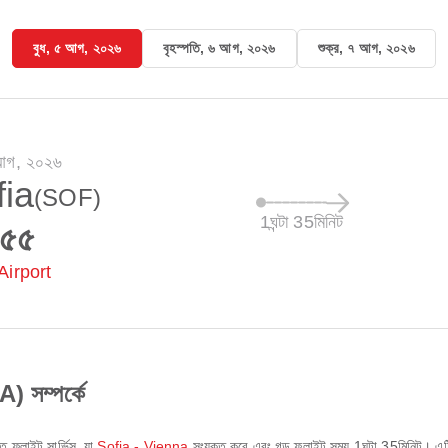
বুধ, ৫ আগ, ২০২৬
বৃহস্পতি, ৬ আগ, ২০২৬
শুক্র, ৭ আগ, ২০২৬
 আগ, ২০২৬
fia
(SOF)
1ঘন্টা 35মিনিট
:৫৫
Airport
সম্পর্কে
ত ফ্লাইট সার্ভিস, যা
Sofia - Vienna
সংযুক্ত করে এবং গড় ফ্লাইট সময়
1ঘন্টা 35মিনিট
। এ