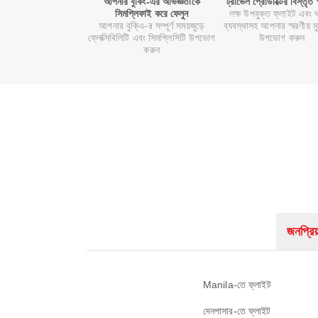
আপনার বুকিং-এর অভিজ্ঞতাকে
ট্রাভেল প্রোডাক্টের বিস্তৃত
সিমপ্লিফাই করে ফেলুন
লক্ষ উপযুক্ত ফ্লাইট এবং 
আপনার বুকি্এ-র সম্পূর্ণ সময়জুড়ে
ব্যবস্থাসহ আপনার স্মরণীয় মুহূ
ফ্লেক্সিবিলিটি এবং সিমপ্লিসিটি উপভোগ
উপভোগ করুন
করুন
জনপ্রিয়
Manila-তে ফ্লাইট
দেনপাসার-তে ফ্লাইট