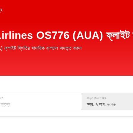
ূহ
 Airlines OS776 (AUA) ফ্লাইট সম
াইট স্থিতির সামায়িক হালচাল অদত্ত করুন
তে
যাত্রা শুরুর সময়
শুক্র, ৭ আগ, ২০২৬