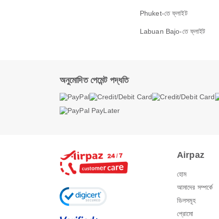
Phuket-তে ফ্লাইট
Labuan Bajo-তে ফ্লাইট
অনুমোদিত পেমেন্ট পদ্ধতি
Airpaz
হোম
আমাদের সম্পর্কে
ডিলসমূহ
প্রোমো