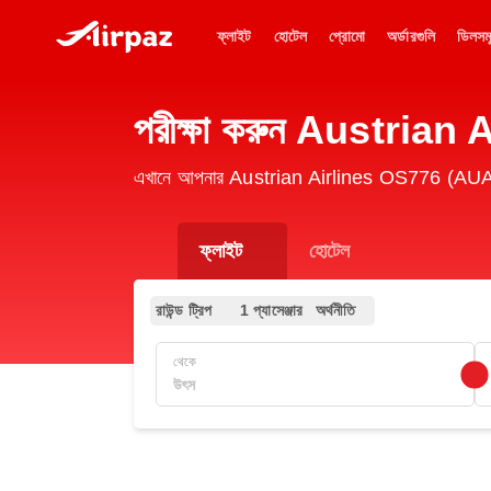
ফ্লাইট
হোটেল
প্রোমো
অর্ডারগুলি
ডিলসম
পরীক্ষা করুন Austrian
এখানে আপনার Austrian Airlines OS776 (AUA) ফ্ল
ফ্লাইট
হোটেল
রাউন্ড ট্রিপ
1 প্যাসেঞ্জার
অর্থনীতি
থেকে