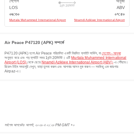
লেগোস
আবুজা
1ঘন্টা 20মিনিট
LOS
ABV
০৬:৩০
০৭:৫০
Murtala Muhammed International Airport
Nnamdi Azikiwe International Airport
Air Peace P47120 (APK) সম্পর্কে
P47120
(
APK
) হলো
Air Peace
পরিচালিত একটি নিয়মিত ফ্লাইট সার্ভিস, যা
লেগোস - আবুজা
সংযুক্ত করে এবং গড় ফ্লাইট সময়
1ঘন্টা 20মিনিট
। এটি
Murtala Muhammed International
Airport (LOS)
থেকে ছেড়ে
Nnamdi Azikiwe International Airport (ABV)
-এ পৌঁছায়।
রিয়েল-টাইম সময়সূচি দেখুন, ভাড়া তুলনা করুন এবং আপনার আসন বুক করুন — সবকিছু এক জায়গায়
Airpaz-এ।
সর্বশেষ আপডেট
৪ আগস্ট, ২০২৬ এ ০১:২৮ PM GMT +০