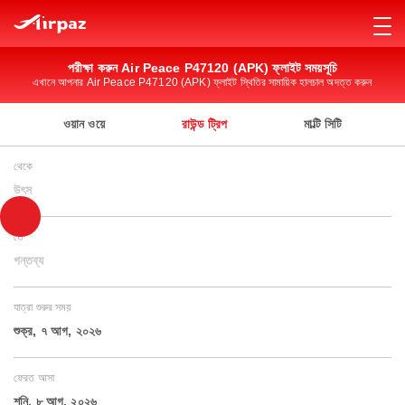
পরীক্ষা করুন Air Peace P47120 (APK) ফ্লাইট সময়সূচি
এখানে আপনার Air Peace P47120 (APK) ফ্লাইট স্থিতির সামায়িক হালচাল অদত্ত করুন
ওয়ান ওয়ে
রাউন্ড ট্রিপ
মাল্টি সিটি
থেকে
উৎস
তে
গন্তব্য
যাত্রা শুরুর সময়
শুক্র, ৭ আগ, ২০২৬
ফেরত আসা
শনি, ৮ আগ, ২০২৬