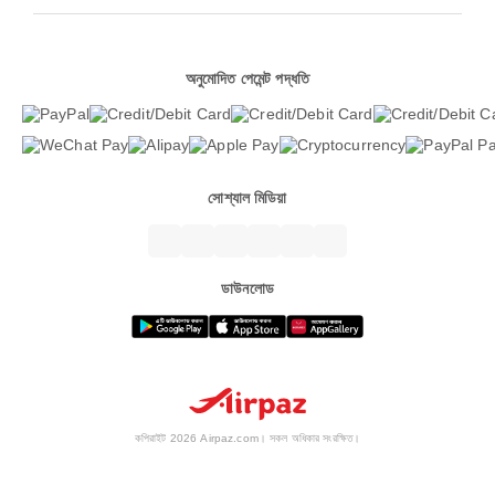
অনুমোদিত পেমেন্ট পদ্ধতি
সোশ্যাল মিডিয়া
ডাউনলোড
কপিরাইট 2026 Airpaz.com। সকল অধিকার সংরক্ষিত।