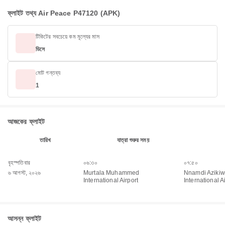
ফ্লাইট তথ্য Air Peace P47120 (APK)
টিকিটের সবচেয়ে কম মূল্যের মাস
ডিসে
মোট গন্তব্য
1
আজকের ফ্লাইট
তারিখ
যাত্রা শুরুর সময়
বৃহস্পতিবার
০৬:৩০
০৭:৫০
৬ আগস্ট, ২০২৬
Murtala Muhammed
Nnamdi Aziki
International Airport
International A
আসন্ন ফ্লাইট