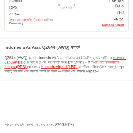
দেনপাসার
Labuan
Bajo
DPS
1ঘন্টা 5মিনিট
LBJ
০৭:১০
০৮:১৫
নাগুরাহ রাই আন্তর্জাতিক বিমানবন্দর
(টার্মিনাল
Domestic)
Komodo Airport
Indonesia AirAsia QZ644 (AWQ) সম্পর্কে
QZ644
(
AWQ
) হলো
Indonesia AirAsia
পরিচালিত একটি নিয়মিত ফ্লাইট সার্ভিস, যা
দেনপাসার -
Labuan Bajo
সংযুক্ত করে এবং গড় ফ্লাইট সময়
1ঘন্টা 5মিনিট
। এটি
নাগুরাহ রাই আন্তর্জাতিক
বিমানবন্দর (DPS)
থেকে ছেড়ে
Komodo Airport (LBJ)
-এ পৌঁছায়। রিয়েল-টাইম সময়সূচি দেখুন,
ভাড়া তুলনা করুন এবং আপনার আসন বুক করুন — সবকিছু এক জায়গায় Airpaz-এ।
সর্বশেষ আপডেট
৪ আগস্ট, ২০২৬ এ ০২:৪২ PM GMT +০