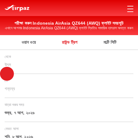
পরীক্ষা করুন Indonesia AirAsia QZ644 (AWQ) ফ্লাইট সময়সূচি
এখানে আপনার Indonesia AirAsia QZ644 (AWQ) ফ্লাইট স্থিতির সামায়িক হালচাল অদত্ত করুন
ওয়ান ওয়ে
রাউন্ড ট্রিপ
মাল্টি সিটি
থেকে
উৎস
তে
গন্তব্য
যাত্রা শুরুর সময়
শুক্র, ৭ আগ, ২০২৬
ফেরত আসা
শনি, ৮ আগ, ২০২৬