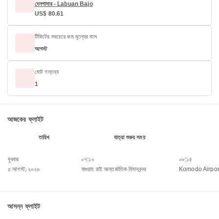
দেনপাসার - Labuan Bajo
US$ 80.61
টিকিটের সবচেয়ে কম মূল্যের মাস
আগস্ট
মোট গন্তব্য
1
আজকের ফ্লাইট
তারিখ
যাত্রা শুরুর সময়
বুধবার
০৭:১০
০৮:১৫
৫ আগস্ট, ২০২৬
নাগুরাহ রাই আন্তর্জাতিক বিমানবন্দর
Komodo Airpor
আসন্ন ফ্লাইট