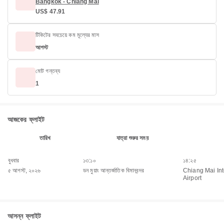
Bangkok - Chiang Mai
US$ 47.91
টিকিটের সবচেয়ে কম মূল্যের মাস
আগস্ট
মোট গন্তব্য
1
আজকের ফ্লাইট
তারিখ
যাত্রা শুরুর সময়
বুধবার
১৩:১০
১৪:২৫
৫ আগস্ট, ২০২৬
ডন মুয়াং আন্তর্জাতিক বিমানবন্দর
Chiang Mai Int
Airport
আসন্ন ফ্লাইট