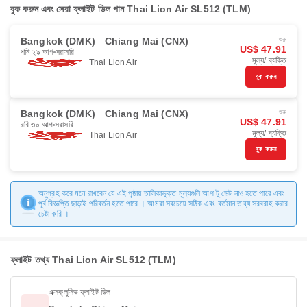
বুক করুন এবং সেরা ফ্লাইট ডিল পান Thai Lion Air SL512 (TLM)
Bangkok (DMK)
Chiang Mai (CNX)
শুরু
US$ 47.91
শনি ২৯ আগ
সরাসরি
মূল্য/ ব্যক্তি
Thai Lion Air
বুক করুন
Bangkok (DMK)
Chiang Mai (CNX)
শুরু
US$ 47.91
রবি ৩০ আগ
সরাসরি
মূল্য/ ব্যক্তি
Thai Lion Air
বুক করুন
অনুগ্রহ করে মনে রাখবেন যে এই পৃষ্ঠায় তালিকাভুক্ত মূল্যগুলি আপ টু ডেট নাও হতে পারে এবং
পূর্ব বিজ্ঞপ্তি ছাড়াই পরিবর্তন হতে পারে । আমরা সবচেয়ে সঠিক এবং বর্তমান তথ্য সরবরাহ করার
চেষ্টা করি ।
ফ্লাইট তথ্য Thai Lion Air SL512 (TLM)
এক্সক্লুসিভ ফ্লাইট ডিল