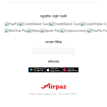
অনুমোদিত পেমেন্ট পদ্ধতি
সোশ্যাল মিডিয়া
ডাউনলোড
কপিরাইট 2026 Airpaz.com। সকল অধিকার সংরক্ষিত।