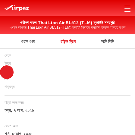
পরীক্ষা করুন Thai Lion Air SL512 (TLM) ফ্লাইট সময়সূচি
এখানে আপনার Thai Lion Air SL512 (TLM) ফ্লাইট স্থিতির সামায়িক হালচাল অদত্ত করুন
ওয়ান ওয়ে
রাউন্ড ট্রিপ
মাল্টি সিটি
থেকে
উৎস
তে
গন্তব্য
যাত্রা শুরুর সময়
শুক্র, ৭ আগ, ২০২৬
ফেরত আসা
শনি, ৮ আগ, ২০২৬