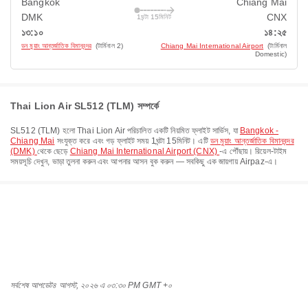
Bangkok
Chiang Mai
DMK
CNX
1ঘন্টা 15মিনিট
১৩:১০
১৪:২৫
ডন মুয়াং আন্তর্জাতিক বিমানবন্দর
(টার্মিনাল 2)
Chiang Mai International Airport
(টার্মিনাল
Domestic)
Thai Lion Air SL512 (TLM) সম্পর্কে
SL512
(
TLM
) হলো
Thai Lion Air
পরিচালিত একটি নিয়মিত ফ্লাইট সার্ভিস, যা
Bangkok -
Chiang Mai
সংযুক্ত করে এবং গড় ফ্লাইট সময়
1ঘন্টা 15মিনিট
। এটি
ডন মুয়াং আন্তর্জাতিক বিমানবন্দর
(DMK)
থেকে ছেড়ে
Chiang Mai International Airport (CNX)
-এ পৌঁছায়। রিয়েল-টাইম
সময়সূচি দেখুন, ভাড়া তুলনা করুন এবং আপনার আসন বুক করুন — সবকিছু এক জায়গায় Airpaz-এ।
সর্বশেষ আপডেট
৪ আগস্ট, ২০২৬ এ ০৩:৩০ PM GMT +০