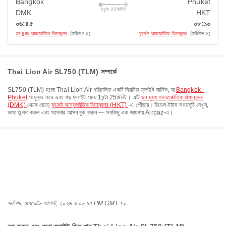
Bangkok
Phuket
1ঘন্টা 25মিনিট
DMK
HKT
০৬:৪৫
০৮:১০
ডন মুয়াং আন্তর্জাতিক বিমানবন্দর
(টার্মিনাল 2)
ফুকেট আন্তর্জাতিক বিমানবন্দর
(টার্মিনাল 3)
Thai Lion Air SL750 (TLM) সম্পর্কে
SL750
(
TLM
) হলো
Thai Lion Air
পরিচালিত একটি নিয়মিত ফ্লাইট সার্ভিস, যা
Bangkok -
Phuket
সংযুক্ত করে এবং গড় ফ্লাইট সময়
1ঘন্টা 25মিনিট
। এটি
ডন মুয়াং আন্তর্জাতিক বিমানবন্দর
(DMK)
থেকে ছেড়ে
ফুকেট আন্তর্জাতিক বিমানবন্দর (HKT)
-এ পৌঁছায়। রিয়েল-টাইম সময়সূচি দেখুন,
ভাড়া তুলনা করুন এবং আপনার আসন বুক করুন — সবকিছু এক জায়গায় Airpaz-এ।
সর্বশেষ আপডেট
৬ আগস্ট, ২০২৬ এ ০৬:৪৫ PM GMT +০