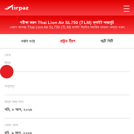
পরীক্ষা করুন Thai Lion Air SL750 (TLM) ফ্লাইট সময়সূচি
এখানে আপনার Thai Lion Air SL750 (TLM) ফ্লাইট স্থিতির সামায়িক হালচাল অদত্ত করুন
ওয়ান ওয়ে
রাউন্ড ট্রিপ
মাল্টি সিটি
থেকে
উৎস
তে
গন্তব্য
যাত্রা শুরুর সময়
শনি, ৮ আগ, ২০২৬
ফেরত আসা
রবি, ৯ আগ, ২০২৬