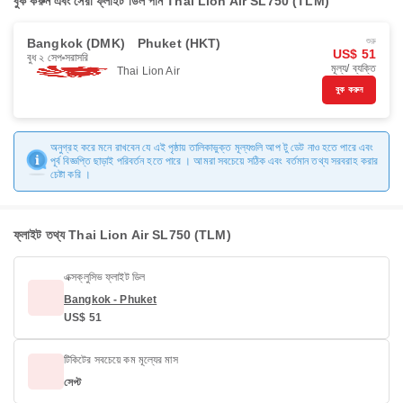
বুক করুন এবং সেরা ফ্লাইট ডিল পান Thai Lion Air SL750 (TLM)
Bangkok (DMK)
Phuket (HKT)
শুরু
US$ 51
বুধ ২ সেপ
সরাসরি
মূল্য/ ব্যক্তি
Thai Lion Air
বুক করুন
অনুগ্রহ করে মনে রাখবেন যে এই পৃষ্ঠায় তালিকাভুক্ত মূল্যগুলি আপ টু ডেট নাও হতে পারে এবং
পূর্ব বিজ্ঞপ্তি ছাড়াই পরিবর্তন হতে পারে । আমরা সবচেয়ে সঠিক এবং বর্তমান তথ্য সরবরাহ করার
চেষ্টা করি ।
ফ্লাইট তথ্য Thai Lion Air SL750 (TLM)
এক্সক্লুসিভ ফ্লাইট ডিল
Bangkok - Phuket
US$ 51
টিকিটের সবচেয়ে কম মূল্যের মাস
সেপ্ট