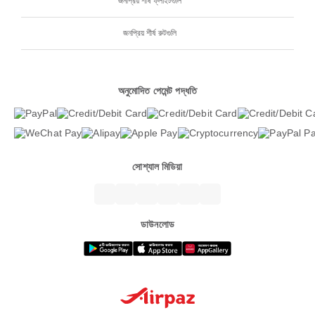
জনপ্রিয় শীর্ষ ফ্লাইটগুলি
জনপ্রিয় শীর্ষ রুটগুলি
অনুমোদিত পেমেন্ট পদ্ধতি
সোশ্যাল মিডিয়া
ডাউনলোড