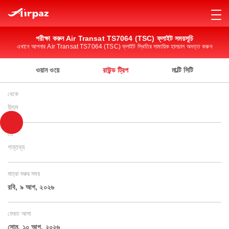
পরীক্ষা করুন Air Transat TS7064 (TSC) ফ্লাইট সময়সূচি
এখানে আপনার Air Transat TS7064 (TSC) ফ্লাইট স্থিতির সামায়িক হালচাল অদত্ত করুন
ওয়ান ওয়ে
রাউন্ড ট্রিপ
মাল্টি সিটি
থেকে
উৎস
তে
গন্তব্য
যাত্রা শুরুর সময়
রবি, ৯ আগ, ২০২৬
ফেরত আসা
সোম, ১০ আগ, ২০২৬