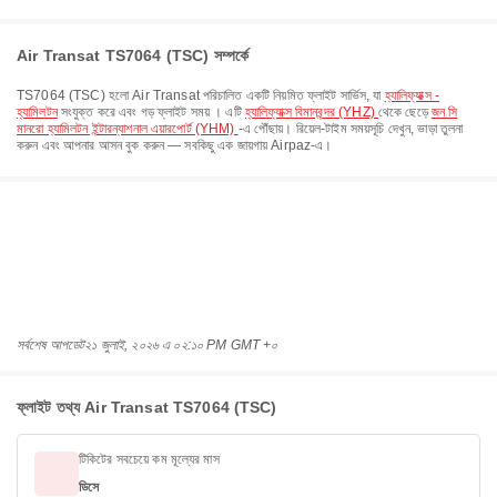
Air Transat TS7064 (TSC) সম্পর্কে
TS7064
(
TSC
) হলো
Air Transat
পরিচালিত একটি নিয়মিত ফ্লাইট সার্ভিস, যা
হ্যালিফ্যাক্স -
হ্যামিলটন
সংযুক্ত করে এবং গড় ফ্লাইট সময়
। এটি
হ্যালিফ্যাক্স বিমানবন্দর (YHZ)
থেকে ছেড়ে
জন সি
মানরো হ্যামিলটন ইন্টারন্যাশনাল এয়ারপোর্ট (YHM)
-এ পৌঁছায়। রিয়েল-টাইম সময়সূচি দেখুন, ভাড়া তুলনা
করুন এবং আপনার আসন বুক করুন — সবকিছু এক জায়গায় Airpaz-এ।
সর্বশেষ আপডেট
২১ জুলাই, ২০২৬ এ ০২:১০ PM GMT +০
ফ্লাইট তথ্য Air Transat TS7064 (TSC)
টিকিটের সবচেয়ে কম মূল্যের মাস
ডিসে