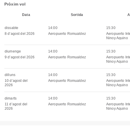
Pròxim vol
Data
Sortida
A
dissabte
14:00
15:30
8 d’agost del 2026
Aeropuerto Romualdez
Aeropuerto Int
Ninoy Aquino
diumenge
14:00
15:30
9 d’agost del 2026
Aeropuerto Romualdez
Aeropuerto Int
Ninoy Aquino
dilluns
14:00
15:30
10 d’agost del
Aeropuerto Romualdez
Aeropuerto Int
2026
Ninoy Aquino
dimarts
14:00
15:30
11 d’agost del
Aeropuerto Romualdez
Aeropuerto Int
2026
Ninoy Aquino