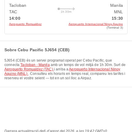
Tacloban
Manila
TAC
MNL
1h 30m
14:00
15:30
Aeropuerto Romualdez
Aeropuerto Internacional Ninoy Aquino
(Terminal 3)
Sobre Cebu Pacific 5J654 (CEB)
5J654
(
CEB
) és un servei programat operat per
Cebu Pacific
, que
connecta
Tacloban - Manila
amb un temps de vol mitjà de
1h 30m
. Surt de
Aeropuerto Romualdez (TAC)
i arriba a
Aeropuerto Internacional Ninoy
Aquino (MNL)
. Consulteu els horaris en temps real, compareu les tarifes i
reserveu el vostre seient — tot en un sol lloc a Airpaz.
Darrera actualització de
6 d’agost del 2026, a les 19:42 GMT+0