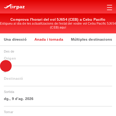
Comprova l'horari del vol 5J654 (CEB) a Cebu Pacific
Estigueu al dia de les actualitzacions de l'estat del vostre vol Cebu Pacific 5J654
(CEB) aquí
Una direcció
Anada i tornada
Múltiples destinacions
Des de
Origen
A
Destinació
Sortida
dg., 9 d’ag. 2026
Tornar