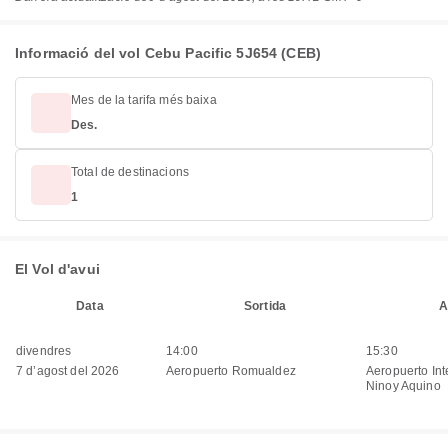
Informació del vol Cebu Pacific 5J654 (CEB)
Mes de la tarifa més baixa
Des.
Total de destinacions
1
El Vol d'avui
Data
Sortida
A
divendres
14:00
15:30
7 d’agost del 2026
Aeropuerto Romualdez
Aeropuerto Int
Ninoy Aquino