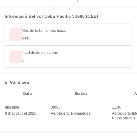
Informació del vol Cebu Pacific 5J660 (CEB)
Mes de la tarifa més baixa
Des.
Total de destinacions
1
El Vol d'avui
Data
Sortida
A
dissabte
09:55
11:30
8 d’agost del 2026
Aeropuerto Romualdez
Aeropuerto Int
Ninoy Aquino