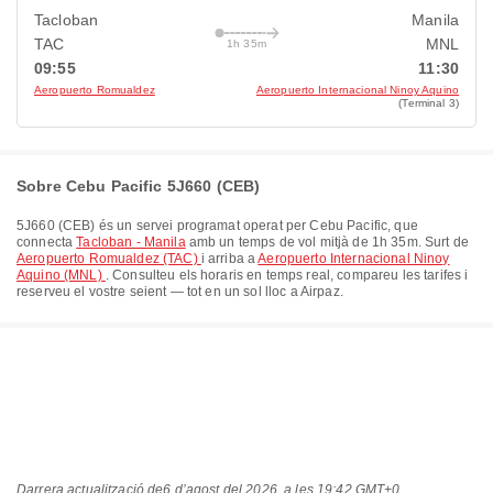
Tacloban
Manila
TAC
MNL
1h 35m
09:55
11:30
Aeropuerto Romualdez
Aeropuerto Internacional Ninoy Aquino
(Terminal 3)
Sobre Cebu Pacific 5J660 (CEB)
5J660
(
CEB
) és un servei programat operat per
Cebu Pacific
, que
connecta
Tacloban - Manila
amb un temps de vol mitjà de
1h 35m
. Surt de
Aeropuerto Romualdez (TAC)
i arriba a
Aeropuerto Internacional Ninoy
Aquino (MNL)
. Consulteu els horaris en temps real, compareu les tarifes i
reserveu el vostre seient — tot en un sol lloc a Airpaz.
Darrera actualització de
6 d’agost del 2026, a les 19:42 GMT+0