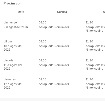
Pròxim vol
Data
Sortida
A
diumenge
09:55
11:30
9 d’agost del 2026
Aeropuerto Romualdez
Aeropuerto Int
Ninoy Aquino
dilluns
09:55
11:30
10 d’agost del
Aeropuerto Romualdez
Aeropuerto Int
2026
Ninoy Aquino
dimarts
09:55
11:30
11 d’agost del
Aeropuerto Romualdez
Aeropuerto Int
2026
Ninoy Aquino
dimecres
09:55
11:30
12 d’agost del
Aeropuerto Romualdez
Aeropuerto Int
2026
Ninoy Aquino