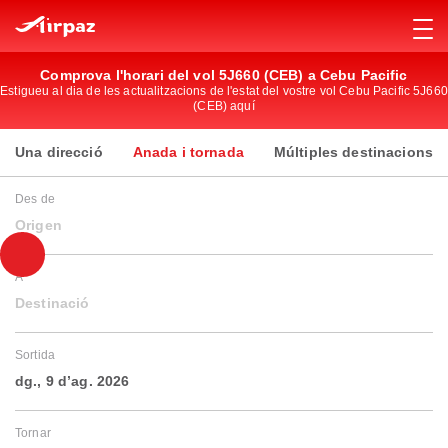
Comprova l'horari del vol 5J660 (CEB) a Cebu Pacific
Estigueu al dia de les actualitzacions de l'estat del vostre vol Cebu Pacific 5J660
(CEB) aquí
Una direcció
Anada i tornada
Múltiples destinacions
Des de
Origen
A
Destinació
Sortida
dg., 9 d’ag. 2026
Tornar