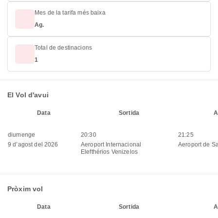
Mes de la tarifa més baixa
Ag.
Total de destinacions
1
El Vol d'avui
Data
Sortida
A
diumenge
20:30
21:25
9 d’agost del 2026
Aeroport Internacional
Aeroport de Sa
Elefthérios Venizelos
Pròxim vol
Data
Sortida
A