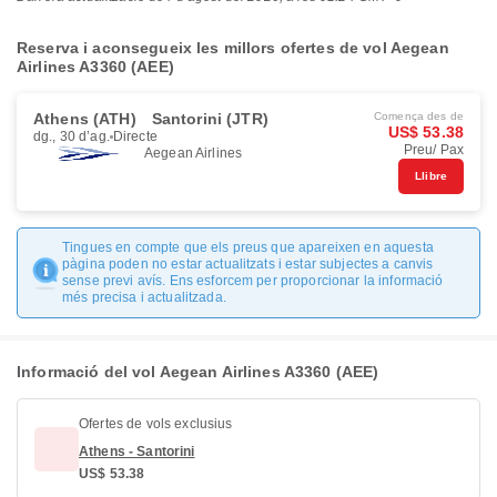
Reserva i aconsegueix les millors ofertes de vol Aegean
Airlines A3360 (AEE)
Athens (ATH)
Santorini (JTR)
Comença des de
US$ 53.38
dg., 30 d’ag.
Directe
Preu/ Pax
Aegean Airlines
Llibre
Tingues en compte que els preus que apareixen en aquesta
pàgina poden no estar actualitzats i estar subjectes a canvis
sense previ avís. Ens esforcem per proporcionar la informació
més precisa i actualitzada.
Informació del vol Aegean Airlines A3360 (AEE)
Ofertes de vols exclusius
Athens - Santorini
US$ 53.38