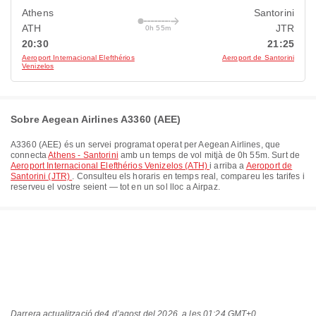
Athens
Santorini
ATH
JTR
0h 55m
20:30
21:25
Aeroport Internacional Elefthérios
Aeroport de Santorini
Venizelos
Sobre Aegean Airlines A3360 (AEE)
A3360
(
AEE
) és un servei programat operat per
Aegean Airlines
, que
connecta
Athens - Santorini
amb un temps de vol mitjà de
0h 55m
. Surt de
Aeroport Internacional Elefthérios Venizelos (ATH)
i arriba a
Aeroport de
Santorini (JTR)
. Consulteu els horaris en temps real, compareu les tarifes i
reserveu el vostre seient — tot en un sol lloc a Airpaz.
Darrera actualització de
4 d’agost del 2026, a les 01:24 GMT+0