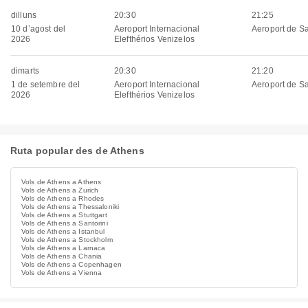
dilluns
20:30
21:25
10 d’agost del
Aeroport Internacional
Aeroport de Sa
2026
Elefthérios Venizelos
dimarts
20:30
21:20
1 de setembre del
Aeroport Internacional
Aeroport de Sa
2026
Elefthérios Venizelos
Ruta popular des de Athens
Vols de Athens a Athens
Vols de Athens a Zurich
Vols de Athens a Rhodes
Vols de Athens a Thessaloniki
Vols de Athens a Stuttgart
Vols de Athens a Santorini
Vols de Athens a Istanbul
Vols de Athens a Stockholm
Vols de Athens a Larnaca
Vols de Athens a Chania
Vols de Athens a Copenhagen
Vols de Athens a Vienna