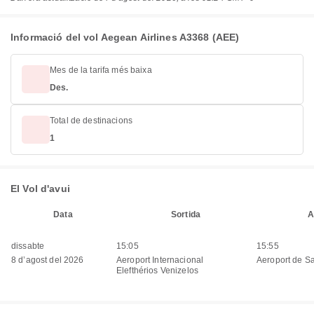
Informació del vol Aegean Airlines A3368 (AEE)
Mes de la tarifa més baixa
Des.
Total de destinacions
1
El Vol d'avui
Data
Sortida
A
dissabte
15:05
15:55
8 d’agost del 2026
Aeroport Internacional
Aeroport de Sa
Elefthérios Venizelos