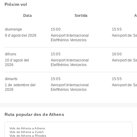
Pròxim vol
Data
Sortida
A
diumenge
15:00
15:55
9 d’agost del 2026
Aeroport Internacional
Aeroport de Sa
Elefthérios Venizelos
dilluns
15:05
16:00
10 d’agost del
Aeroport Internacional
Aeroport de Sa
2026
Elefthérios Venizelos
dimarts
15:05
15:55
1 de setembre del
Aeroport Internacional
Aeroport de Sa
2026
Elefthérios Venizelos
Ruta popular des de Athens
Vols de Athens a Athens
Vols de Athens a Zurich
Vols de Athens a Rhodes