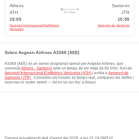
Athens
Santorini
ATH
JTR
0h 50m
15:05
15:55
Aeroport Internacional Elefthérios
Aeroport de Santorini
Venizelos
Sobre Aegean Airlines A3368 (AEE)
A3368
(
AEE
) és un servei programat operat per
Aegean Airlines
, que
connecta
Athens - Santorini
amb un temps de vol mitjà de
0h 50m
. Surt de
Aeroport Internacional Elefthérios Venizelos (ATH)
i arriba a
Aeroport de
Santorini (JTR)
. Consulteu els horaris en temps real, compareu les tarifes i
reserveu el vostre seient — tot en un sol lloc a Airpaz.
Darrera actualització de
4 d’agost del 2026, a les 01:24 GMT+0