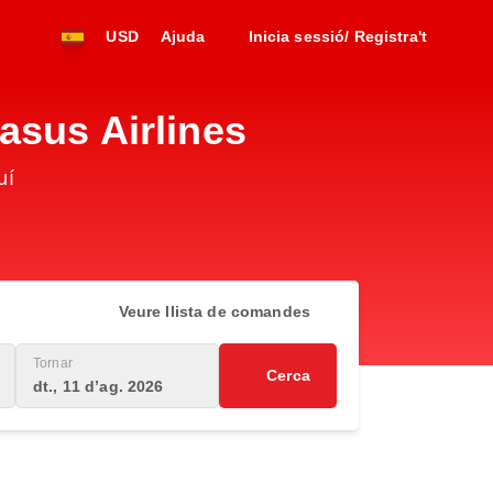
USD
Ajuda
Inicia sessió/ Registra't
asus Airlines
uí
Veure llista de comandes
Tornar
Cerca
dt., 11 d’ag. 2026