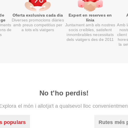
 de
Oferta exclusiva cada dia
Expert en reserves en
tge
Diverses promocions diàries
línia
oments
amb preus competitius per
Juntament amb els nostres
Amb la
ons de
a tots els viatgers
socis creïbles, satisfent
nost
ts
innombrables necessitats
client
dels viatgers des de 2011
hores
la s
No t'ho perdis!
Explora el món i allotja't a qualsevol lloc convenientmen
s populars
Rutes més 