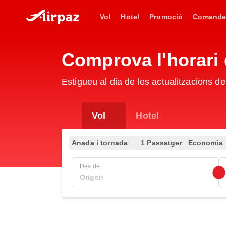
Vol
Hotel
Promoció
Comande
Comprova l'horari 
Estigueu al dia de les actualitzacions d
Vol
Hotel
Anada i tornada
1 Passatger
Economia
Des de