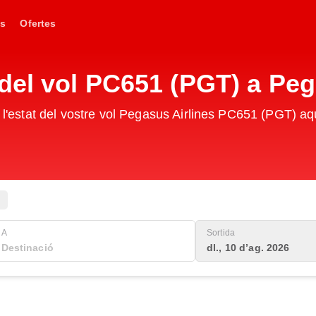
s
Ofertes
del vol PC651 (PGT) a Peg
e l'estat del vostre vol Pegasus Airlines PC651 (PGT) aq
A
Sortida
dl., 10 d’ag. 2026