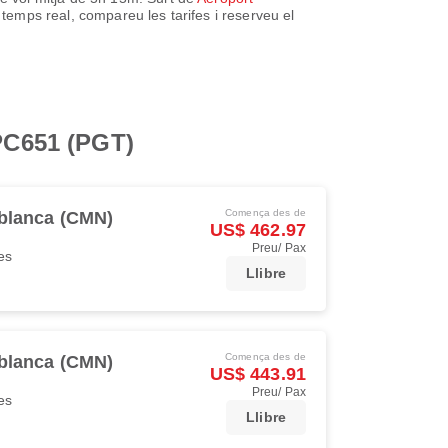
 temps real, compareu les tarifes i reserveu el
 PC651 (PGT)
Comença des de
blanca (CMN)
US$ 462.97
Preu/ Pax
es
Llibre
Comença des de
blanca (CMN)
US$ 443.91
Preu/ Pax
es
Llibre