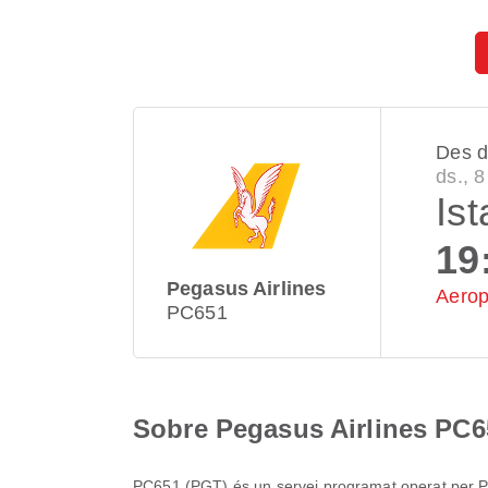
Des 
ds., 
Ist
19
Pegasus Airlines
Aerop
PC651
Sobre Pegasus Airlines PC6
PC651
(
PGT
) és un servei programat operat per
P