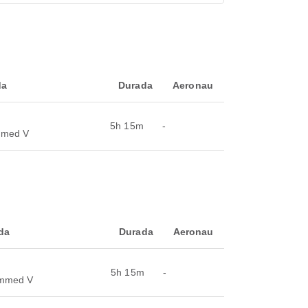
da
Durada
Aeronau
5h 15m
-
mmed V
da
Durada
Aeronau
5h 15m
-
ammed V