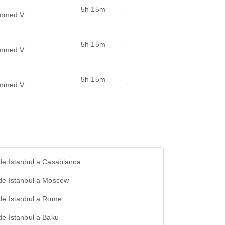
5h 15m
-
ammed V
5h 15m
-
ammed V
5h 15m
-
ammed V
de Istanbul a Casablanca
de Istanbul a Moscow
de Istanbul a Rome
de Istanbul a Baku