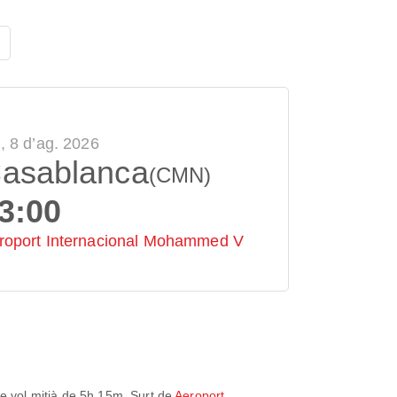
., 8 d’ag. 2026
asablanca
(CMN)
3:00
roport Internacional Mohammed V
 vol mitjà de
5h 15m
. Surt de
Aeroport