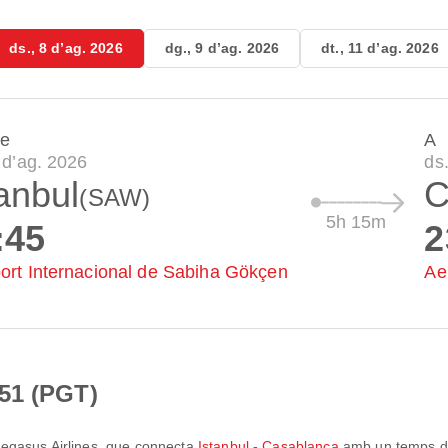
ds., 8 d’ag. 2026
dg., 9 d’ag. 2026
dt., 11 d’ag. 2026
de
A
8 d’ag. 2026
ds
anbul
C
(SAW)
5h 15m
:45
2
ort Internacional de Sabiha Gökçen
Ae
51 (PGT)
egasus Airlines
, que connecta
Istanbul - Casablanca
amb un temps de