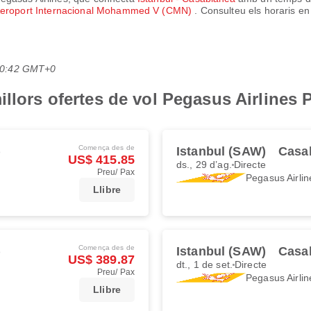
eroport Internacional Mohammed V (CMN)
. Consulteu els horaris en
 20:42 GMT+0
illors ofertes de vol Pegasus Airlines
Comença des de
)
Istanbul (SAW)
Casa
US$ 415.85
ds., 29 d’ag.
Directe
Preu/ Pax
Pegasus Airlin
Llibre
Comença des de
)
Istanbul (SAW)
Casa
US$ 389.87
dt., 1 de set.
Directe
Preu/ Pax
Pegasus Airlin
Llibre