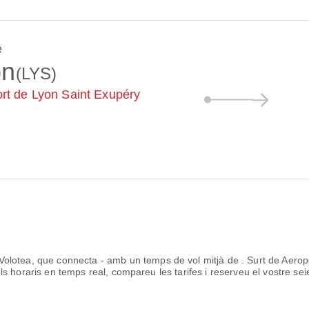
e
on
(LYS)
rt de Lyon Saint Exupéry
Volotea
, que connecta
-
amb un temps de vol mitjà de
. Surt de
Aerop
ls horaris en temps real, compareu les tarifes i reserveu el vostre seie