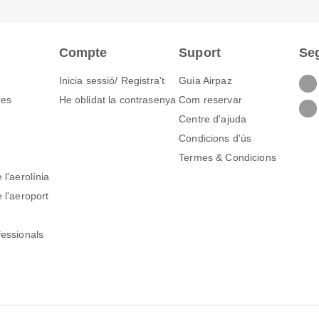
Compte
Suport
Se
Inicia sessió/ Registra't
Guia Airpaz
res
He oblidat la contrasenya
Com reservar
Centre d'ajuda
Condicions d'ús
Termes & Condicions
 l'aerolínia
 l'aeroport
fessionals