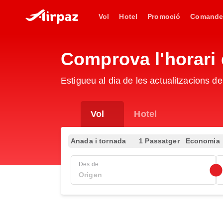
Vol
Hotel
Promoció
Comande
Comprova l'horari 
Estigueu al dia de les actualitzacions d
Vol
Hotel
Anada i tornada
1 Passatger
Economia
Des de