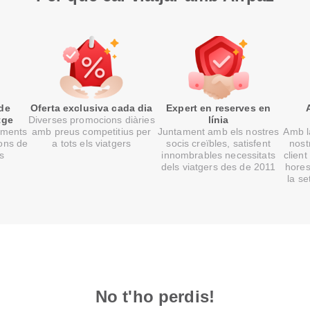
 de
Oferta exclusiva cada dia
Expert en reserves en
tge
Diverses promocions diàries
línia
oments
amb preus competitius per
Juntament amb els nostres
Amb la
ons de
a tots els viatgers
socis creïbles, satisfent
nost
ts
innombrables necessitats
client
dels viatgers des de 2011
hores
la s
No t'ho perdis!