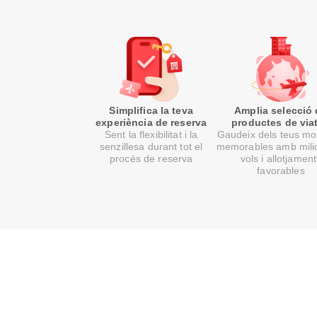
Simplifica la teva
Amplia selecció
experiència de reserva
productes de via
Sent la flexibilitat i la
Gaudeix dels teus m
senzillesa durant tot el
memorables amb mili
procés de reserva
vols i allotjamen
favorables