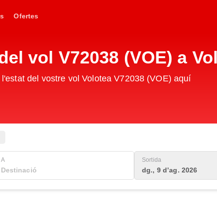
s
Ofertes
del vol V72038 (VOE) a Vo
e l'estat del vostre vol Volotea V72038 (VOE) aquí
A
Sortida
dg., 9 d’ag. 2026