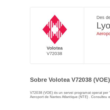
Des d
Ly
Aeropo
Volotea
V72038
Sobre Volotea V72038 (VOE)
V72038
(
VOE
) és un servei programat operat per
Aeroport de Nantes Atlantique (NTE)
. Consulteu e