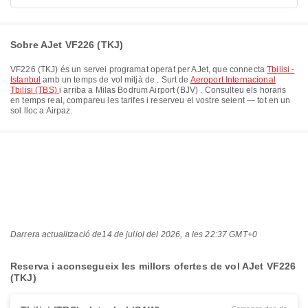
Sobre AJet VF226 (TKJ)
VF226
(
TKJ
) és un servei programat operat per
AJet
, que connecta
Tbilisi -
Istanbul
amb un temps de vol mitjà de
. Surt de
Aeroport Internacional
Tbilisi (TBS)
i arriba a
Milas Bodrum Airport (BJV)
. Consulteu els horaris
en temps real, compareu les tarifes i reserveu el vostre seient — tot en un
sol lloc a Airpaz.
Darrera actualització de
14 de juliol del 2026, a les 22:37 GMT+0
Reserva i aconsegueix les millors ofertes de vol AJet VF226
(TKJ)