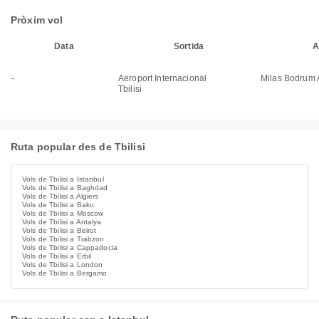
Pròxim vol
Data
Sortida
A
-
Aeroport Internacional
Milas Bodrum A
Tbilisi
Ruta popular des de Tbilisi
Vols de Tbilisi a Istanbul
Vols de Tbilisi a Baghdad
Vols de Tbilisi a Algiers
Vols de Tbilisi a Baku
Vols de Tbilisi a Moscow
Vols de Tbilisi a Antalya
Vols de Tbilisi a Beirut
Vols de Tbilisi a Trabzon
Vols de Tbilisi a Cappadocia
Vols de Tbilisi a Erbil
Vols de Tbilisi a London
Vols de Tbilisi a Bergamo