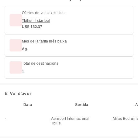
Ofertes de vols exclusius
Tbilisi - Istanbul
US$ 132.37
Mes de la tarifa més baixa
Ag.
Total de destinacions
1
El Vol d'avui
Data
Sortida
A
-
Aeroport Internacional
Milas Bodrum A
Tbilisi