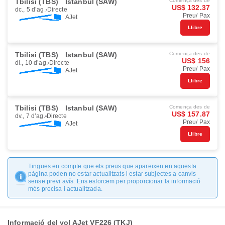
Tbilisi (TBS)
Istanbul (SAW)
Comença des de
US$ 132.37
dc., 5 d’ag.
Directe
Preu/ Pax
AJet
Llibre
Tbilisi (TBS)
Istanbul (SAW)
Comença des de
US$ 156
dl., 10 d’ag.
Directe
Preu/ Pax
AJet
Llibre
Tbilisi (TBS)
Istanbul (SAW)
Comença des de
US$ 157.87
dv., 7 d’ag.
Directe
Preu/ Pax
AJet
Llibre
Tingues en compte que els preus que apareixen en aquesta
pàgina poden no estar actualitzats i estar subjectes a canvis
sense previ avís. Ens esforcem per proporcionar la informació
més precisa i actualitzada.
Informació del vol AJet VF226 (TKJ)