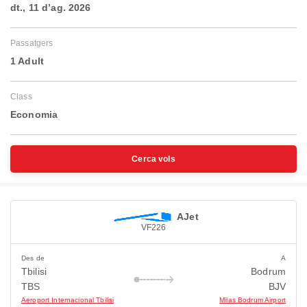
dt., 11 d’ag. 2026
Passatgers
1 Adult
Class
Economia
Cerca vols
AJet
VF226
Des de
A
Tbilisi
Bodrum
TBS
BJV
Aeroport Internacional Tbilisi
Milas Bodrum Airport