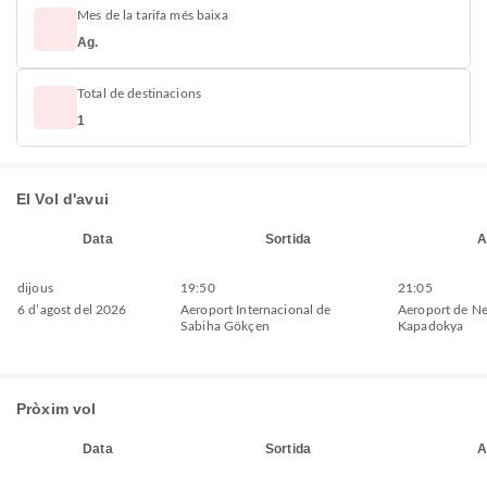
Mes de la tarifa més baixa
Ag.
Total de destinacions
1
El Vol d'avui
Data
Sortida
A
dijous
19:50
21:05
6 d’agost del 2026
Aeroport Internacional de
Aeroport de Ne
Sabiha Gökçen
Kapadokya
Pròxim vol
Data
Sortida
A