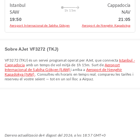
Istanbul
Cappadocia
1h 15m
SAW
NAV
19:50
21:05
Aeroport Internacional de Sabiha Gökçen
Aeroport de Nevşehir Kapadokya
Sobre AJet VF3272 (TKJ)
VF3272
(
TKJ
) és un servei programat operat per
AJet
, que connecta
Istanbul -
Cappadocia
amb un temps de vol mitjà de
1h 15m
. Surt de
Aeroport
Internacional de Sabiha Gökçen (SAW)
i arriba a
Aeroport de Nevşehir
Kapadokya (NAV)
. Consulteu els horaris en temps real, compareu les tarifes i
reserveu el vostre seient — tot en un sol lloc a Airpaz.
Darrera actualització de
4 d’agost del 2026, a les 18:57 GMT+0