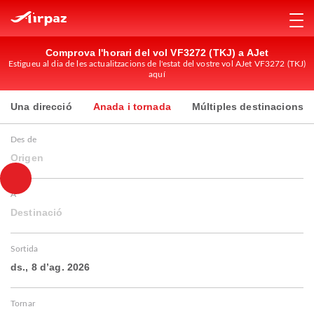
Comprova l'horari del vol VF3272 (TKJ) a AJet
Estigueu al dia de les actualitzacions de l'estat del vostre vol AJet VF3272 (TKJ)
aquí
Una direcció
Anada i tornada
Múltiples destinacions
Des de
Origen
A
Destinació
Sortida
ds., 8 d’ag. 2026
Tornar