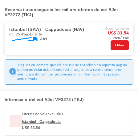
Reserva i aconsegueix les millors ofertes de vol AJet
VF3272 (TKJ)
Istanbul (SAW)
Cappadocia (NAV)
Comença des de
US$ 83.54
dt., 25 d’ag.
Directe
Preu/ Pax
AJet
Llibre
Tingues en compte que els preus que apareixen en aquesta pàgina
poden no estar actualitzats i estar subjectes a canvis sense previ
avís. Ens esforcem per proporcionar la informació més precisa i
actualitzada.
Informació del vol AJet VF3272 (TKJ)
Ofertes de vols exclusius
Istanbul - Cappadocia
US$ 83.54