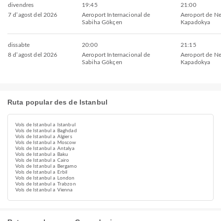
divendres
19:45
21:00
7 d’agost del 2026
Aeroport Internacional de
Aeroport de Ne
Sabiha Gökçen
Kapadokya
dissabte
20:00
21:15
8 d’agost del 2026
Aeroport Internacional de
Aeroport de Ne
Sabiha Gökçen
Kapadokya
Ruta popular des de Istanbul
Vols de Istanbul a Istanbul
Vols de Istanbul a Baghdad
Vols de Istanbul a Algiers
Vols de Istanbul a Moscow
Vols de Istanbul a Antalya
Vols de Istanbul a Baku
Vols de Istanbul a Cairo
Vols de Istanbul a Bergamo
Vols de Istanbul a Erbil
Vols de Istanbul a London
Vols de Istanbul a Trabzon
Vols de Istanbul a Vienna