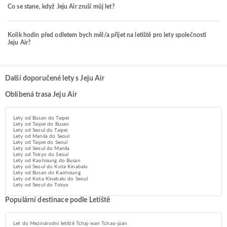
Co se stane, když Jeju Air zruší můj let?
Kolik hodin před odletem bych měl/a přijet na letiště pro lety společnosti
Jeju Air?
Další doporučené lety s Jeju Air
Oblíbená trasa Jeju Air
Lety od Busan do Taipei
Lety od Taipei do Busan
Lety od Seoul do Taipei
Lety od Manila do Seoul
Lety od Taipei do Seoul
Lety od Seoul do Manila
Lety od Tokyo do Seoul
Lety od Kaohsiung do Busan
Lety od Seoul do Kota Kinabalu
Lety od Busan do Kaohsiung
Lety od Kota Kinabalu do Seoul
Lety od Seoul do Tokyo
Populární destinace podle Letiště
Let do Mezinárodní letiště Tchaj-wan Tchao-jüan