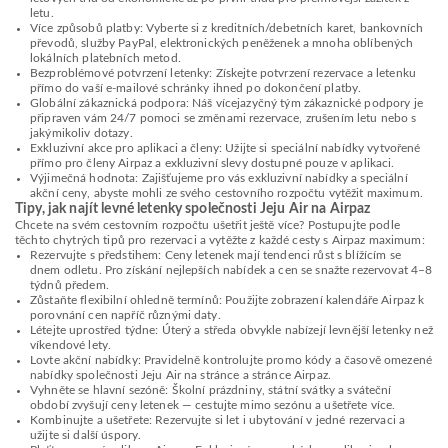
letu.
Více způsobů platby: Vyberte si z kreditních/debetních karet, bankovních
převodů, služby PayPal, elektronických peněženek a mnoha oblíbených
lokálních platebních metod.
Bezproblémové potvrzení letenky: Získejte potvrzení rezervace a letenku
přímo do vaší e-mailové schránky ihned po dokončení platby.
Globální zákaznická podpora: Náš vícejazyčný tým zákaznické podpory je
připraven vám 24/7 pomoci se změnami rezervace, zrušením letu nebo s
jakýmikoliv dotazy.
Exkluzivní akce pro aplikaci a členy: Užijte si speciální nabídky vytvořené
přímo pro členy Airpaz a exkluzivní slevy dostupné pouze v aplikaci.
Výjimečná hodnota: Zajišťujeme pro vás exkluzivní nabídky a speciální
akční ceny, abyste mohli ze svého cestovního rozpočtu vytěžit maximum.
Tipy, jak najít levné letenky společnosti Jeju Air na Airpaz
Chcete na svém cestovním rozpočtu ušetřit ještě více? Postupujte podle
těchto chytrých tipů pro rezervaci a vytěžte z každé cesty s Airpaz maximum:
Rezervujte s předstihem: Ceny letenek mají tendenci růst s blížícím se
dnem odletu. Pro získání nejlepších nabídek a cen se snažte rezervovat 4–8
týdnů předem.
Zůstaňte flexibilní ohledně termínů: Použijte zobrazení kalendáře Airpaz k
porovnání cen napříč různými daty.
Létejte uprostřed týdne: Úterý a středa obvykle nabízejí levnější letenky než
víkendové lety.
Lovte akční nabídky: Pravidelně kontrolujte promo kódy a časově omezené
nabídky společnosti Jeju Air na stránce a stránce Airpaz.
Vyhněte se hlavní sezóně: Školní prázdniny, státní svátky a sváteční
období zvyšují ceny letenek — cestujte mimo sezónu a ušetřete více.
Kombinujte a ušetřete: Rezervujte si let i ubytování v jedné rezervaci a
užijte si další úspory.