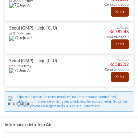
st 30. 9.
Přímý
Cena za osobu
Jeju Air
Kniha
Seoul (GMP)
Jeju (CJU)
Začít od
Kč 582.48
st 2. 9.
Přímý
Cena za osobu
Jeju Air
Kniha
Seoul (GMP)
Jeju (CJU)
Začít od
Kč 583.12
út 1. 9.
Přímý
Cena za osobu
Jeju Air
Kniha
Upozorňujeme, že ceny uvedené na této stránce nemusí být
aktuální a mohou se změnit bez předchozího upozornění. Snažíme
se poskytovat co nejpřesnější a aktuální informace.
Informace o letu Jeju Air