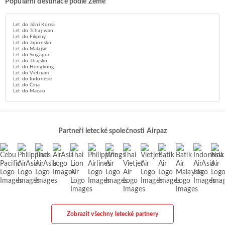
Populární destinace podle Země
Let do Jižní Korea
Let do Tchaj-wan
Let do Filipíny
Let do Japonsko
Let do Malajsie
Let do Singapur
Let do Thajsko
Let do Hongkong
Let do Vietnam
Let do Indonésie
Let do Čína
Let do Macao
Partneři letecké společnosti Airpaz
Zobrazit všechny letecké partnery