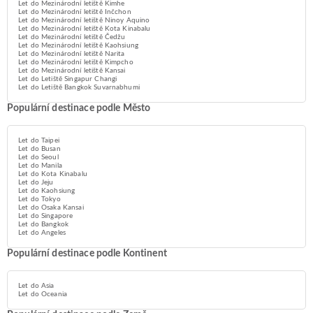
Let do Mezinárodní letiště Kimhe
Let do Mezinárodní letiště Inčchon
Let do Mezinárodní letiště Ninoy Aquino
Let do Mezinárodní letiště Kota Kinabalu
Let do Mezinárodní letiště Čedžu
Let do Mezinárodní letiště Kaohsiung
Let do Mezinárodní letiště Narita
Let do Mezinárodní letiště Kimpcho
Let do Mezinárodní letiště Kansai
Let do Letiště Singapur Changi
Let do Letiště Bangkok Suvarnabhumi
Populární destinace podle Město
Let do Taipei
Let do Busan
Let do Seoul
Let do Manila
Let do Kota Kinabalu
Let do Jeju
Let do Kaohsiung
Let do Tokyo
Let do Osaka Kansai
Let do Singapore
Let do Bangkok
Let do Angeles
Populární destinace podle Kontinent
Let do Asia
Let do Oceania