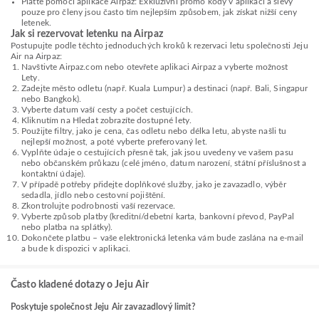
Plaťte pomocí aplikace Airpaz: Exkluzivní promo kódy v aplikaci a slevy
pouze pro členy jsou často tím nejlepším způsobem, jak získat nižší ceny
letenek.
Jak si rezervovat letenku na Airpaz
Postupujte podle těchto jednoduchých kroků k rezervaci letu společnosti Jeju
Air na Airpaz:
Navštivte Airpaz.com nebo otevřete aplikaci Airpaz a vyberte možnost
Lety.
Zadejte město odletu (např. Kuala Lumpur) a destinaci (např. Bali, Singapur
nebo Bangkok).
Vyberte datum vaší cesty a počet cestujících.
Kliknutím na Hledat zobrazíte dostupné lety.
Použijte filtry, jako je cena, čas odletu nebo délka letu, abyste našli tu
nejlepší možnost, a poté vyberte preferovaný let.
Vyplňte údaje o cestujících přesně tak, jak jsou uvedeny ve vašem pasu
nebo občanském průkazu (celé jméno, datum narození, státní příslušnost a
kontaktní údaje).
V případě potřeby přidejte doplňkové služby, jako je zavazadlo, výběr
sedadla, jídlo nebo cestovní pojištění.
Zkontrolujte podrobnosti vaší rezervace.
Vyberte způsob platby (kreditní/debetní karta, bankovní převod, PayPal
nebo platba na splátky).
Dokončete platbu – vaše elektronická letenka vám bude zaslána na e-mail
a bude k dispozici v aplikaci.
Často kladené dotazy o Jeju Air
Poskytuje společnost Jeju Air zavazadlový limit?