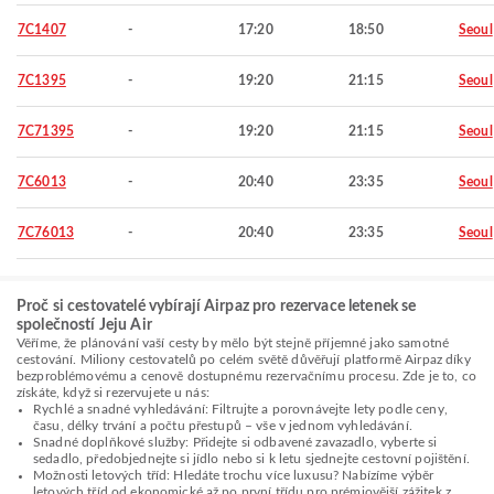
7C1407
-
17:20
18:50
Seoul
7C1395
-
19:20
21:15
Seoul
7C71395
-
19:20
21:15
Seoul
7C6013
-
20:40
23:35
Seoul
7C76013
-
20:40
23:35
Seoul
Proč si cestovatelé vybírají Airpaz pro rezervace letenek se
společností Jeju Air
Věříme, že plánování vaší cesty by mělo být stejně příjemné jako samotné
cestování. Miliony cestovatelů po celém světě důvěřují platformě Airpaz díky
bezproblémovému a cenově dostupnému rezervačnímu procesu. Zde je to, co
získáte, když si rezervujete u nás:
Rychlé a snadné vyhledávání: Filtrujte a porovnávejte lety podle ceny,
času, délky trvání a počtu přestupů – vše v jednom vyhledávání.
Snadné doplňkové služby: Přidejte si odbavené zavazadlo, vyberte si
sedadlo, předobjednejte si jídlo nebo si k letu sjednejte cestovní pojištění.
Možnosti letových tříd: Hledáte trochu více luxusu? Nabízíme výběr
letových tříd od ekonomické až po první třídu pro prémiovější zážitek z