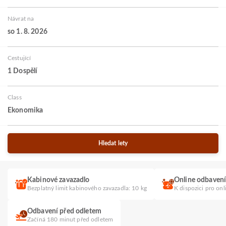
Návrat na
so 1. 8. 2026
Cestující
1 Dospělí
Class
Ekonomika
Hledat lety
Kabinové zavazadlo
Online odbaven
Bezplatný limit kabinového zavazadla: 10 kg
K dispozici pro on
Odbavení před odletem
Začíná 180 minut před odletem