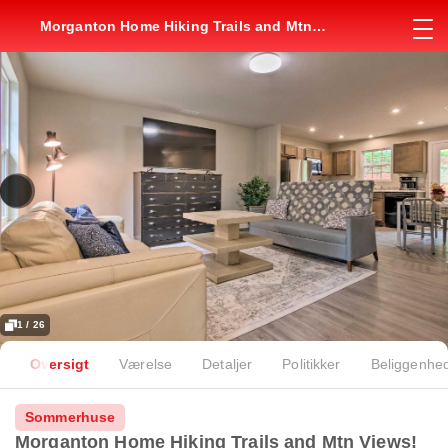
Morganton Home Hiking Trails and Mtn
Views!
1 / 26
Oversigt
Værelse
Detaljer
Politikker
Beliggenhe
Sommerhuse
Morganton Home Hiking Trails and Mtn Views!