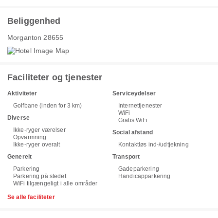
Beliggenhed
Morganton 28655
Faciliteter og tjenester
Aktiviteter
Serviceydelser
Golfbane (inden for 3 km)
Internettjenester
WiFi
Diverse
Gratis WiFi
Ikke-ryger værelser
Social afstand
Opvarmning
Ikke-ryger overalt
Kontaktløs ind-/udtjekning
Generelt
Transport
Parkering
Gadeparkering
Parkering på stedet
Handicapparkering
WiFi tilgængeligt i alle områder
Se alle faciliteter