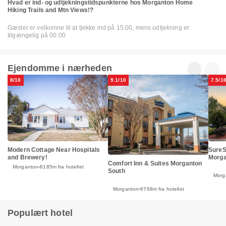
Hvad er ind- og udtjekningstidspunkterne hos Morganton Home
Hiking Trails and Mtn Views!?
Gæster er velkomne til at tjekke ind på 15:00, mens udtjekning er
tilgængelig på 00:00
Ejendomme i nærheden
8/10
9.1/10
7.5/1
Modern Cottage Near Hospitals
SureS
and Brewery!
Morga
Comfort Inn & Suites Morganton
Morganton
6185m fra hotellet
South
Morg
Morganton
6768m fra hotellet
Populært hotel