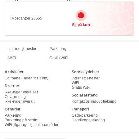
, Morganton 28655
Se på kort
Internettjenester
Parkering
WiFi
Gratis WiFi
Aktiviteter
Serviceydelser
Golfbane (inden for 3 km)
Internettjenester
WiFi
Diverse
Gratis WiFi
Ikke-ryger værelser
Social afstand
Opvarmning
Ikke-ryger overalt
Kontaktløs ind-/udtjekning
Generelt
Transport
Parkering
Gadeparkering
Parkering på stedet
Handicapparkering
WiFi tilgængeligt i alle områder