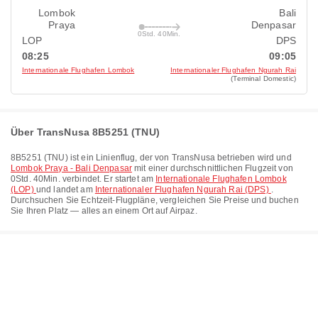
Lombok
Bali
Praya
Denpasar
0Std. 40Min.
LOP
DPS
08:25
09:05
Internationale Flughafen Lombok
Internationaler Flughafen Ngurah Rai
(Terminal Domestic)
Über TransNusa 8B5251 (TNU)
8B5251
(
TNU
) ist ein Linienflug, der von
TransNusa
betrieben wird und
Lombok Praya - Bali Denpasar
mit einer durchschnittlichen Flugzeit von
0Std. 40Min.
verbindet. Er startet am
Internationale Flughafen Lombok
(LOP)
und landet am
Internationaler Flughafen Ngurah Rai (DPS)
.
Durchsuchen Sie Echtzeit-Flugpläne, vergleichen Sie Preise und buchen
Sie Ihren Platz — alles an einem Ort auf Airpaz.