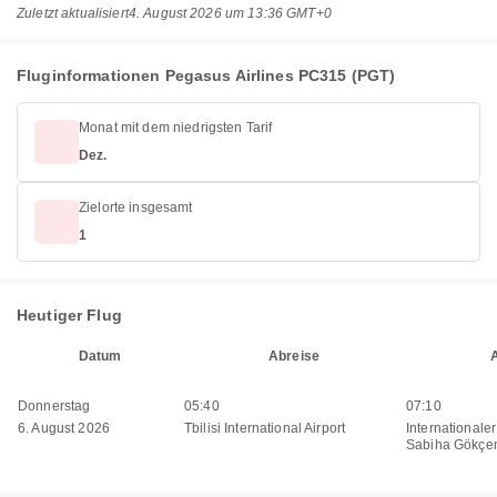
Zuletzt aktualisiert
4. August 2026 um 13:36 GMT+0
Fluginformationen Pegasus Airlines PC315 (PGT)
Monat mit dem niedrigsten Tarif
Dez.
Zielorte insgesamt
1
Heutiger Flug
Datum
Abreise
Donnerstag
05:40
07:10
6. August 2026
Tbilisi International Airport
Internationale
Sabiha Gökçe