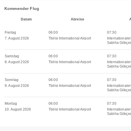
Kommender Flug
Datum
Abreise
Freitag
06:00
07:30
7. August 2026
Tbilisi International Airport
Internationale
Sabiha Gökçe
Samstag
06:00
07:30
8. August 2026
Tbilisi International Airport
Internationale
Sabiha Gökçe
Sonntag
06:00
07:30
9. August 2026
Tbilisi International Airport
Internationale
Sabiha Gökçe
Montag
06:00
07:30
10. August 2026
Tbilisi International Airport
Internationale
Sabiha Gökçe