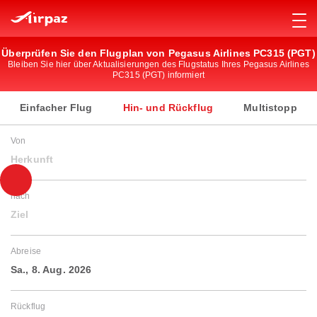
Überprüfen Sie den Flugplan von Pegasus Airlines PC315 (PGT)
Bleiben Sie hier über Aktualisierungen des Flugstatus Ihres Pegasus Airlines
PC315 (PGT) informiert
Einfacher Flug
Hin- und Rückflug
Multistopp
Von
Herkunft
nach
Ziel
Abreise
Sa., 8. Aug. 2026
Rückflug