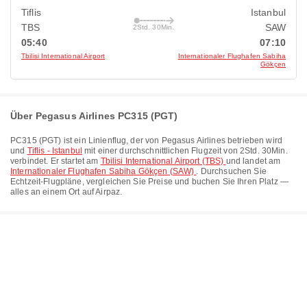
Tiflis
Istanbul
TBS
SAW
2Std. 30Min.
05:40
07:10
Tbilisi International Airport
Internationaler Flughafen Sabiha
Gökçen
Über Pegasus Airlines PC315 (PGT)
PC315
(
PGT
) ist ein Linienflug, der von
Pegasus Airlines
betrieben wird
und
Tiflis - Istanbul
mit einer durchschnittlichen Flugzeit von
2Std. 30Min.
verbindet. Er startet am
Tbilisi International Airport (TBS)
und landet am
Internationaler Flughafen Sabiha Gökçen (SAW)
. Durchsuchen Sie
Echtzeit-Flugpläne, vergleichen Sie Preise und buchen Sie Ihren Platz —
alles an einem Ort auf Airpaz.