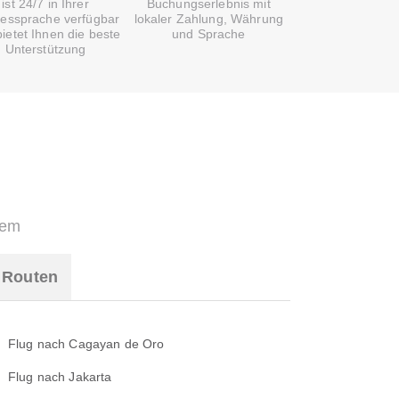
ist 24/7 in Ihrer
Buchungserlebnis mit
essprache verfügbar
lokaler Zahlung, Währung
ietet Ihnen die beste
und Sprache
Unterstützung
uem
e Routen
Flug nach Cagayan de Oro
Flug nach Jakarta