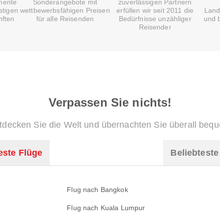
mente
Sonderangebote mit
zuverlässigen Partnern
stigen
wettbewerbsfähigen Preisen
erfüllen wir seit 2011 die
Land
nften
für alle Reisenden
Bedürfnisse unzähliger
und b
Reisender
Verpassen Sie nichts!
tdecken Sie die Welt und übernachten Sie überall beq
este Flüge
Beliebtest
Flug nach Bangkok
Flug nach Kuala Lumpur