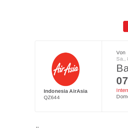
Von
Sa.,
Ba
07
Inte
Indonesia AirAsia
Dome
QZ644