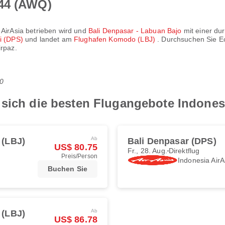
644 (AWQ)
 AirAsia
betrieben wird und
Bali Denpasar - Labuan Bajo
mit einer dur
ai (DPS)
und landet am
Flughafen Komodo (LBJ)
. Durchsuchen Sie Ec
irpaz.
0
 sich die besten Flugangebote Indone
Ab
 (LBJ)
Bali Denpasar (DPS)
US$ 80.75
Fr., 28. Aug.
Direktflug
Preis/Person
Indonesia AirA
Buchen Sie
Ab
 (LBJ)
US$ 86.78