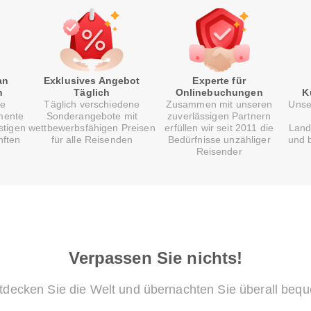
an
Exklusives Angebot
Experte für
n
Täglich
Onlinebuchungen
K
re
Täglich verschiedene
Zusammen mit unseren
Unse
mente
Sonderangebote mit
zuverlässigen Partnern
stigen
wettbewerbsfähigen Preisen
erfüllen wir seit 2011 die
Land
nften
für alle Reisenden
Bedürfnisse unzähliger
und b
Reisender
Verpassen Sie nichts!
tdecken Sie die Welt und übernachten Sie überall beq