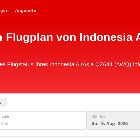
ngen
Angebote
n Flugplan von Indonesia 
des Flugstatus Ihres Indonesia AirAsia QZ644 (AWQ) inf
y
nach
Abreise
So., 9. Aug. 2026