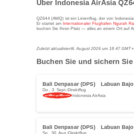
Über Indonesia AirAsia QZ
QZ644
(
AWQ
) ist ein Linienflug, der von
Indonesia
Er startet am
Internationaler Flughafen Ngurah R
buchen Sie Ihren Platz — alles an einem Ort auf A
Zuletzt aktualisiert
6. August 2026 um 18:47 GMT+
Buchen Sie und sichern Sie
Bali Denpasar (DPS)
Labuan Bajo
Do., 3. Sept.
Direktflug
Indonesia AirAsia
Bali Denpasar (DPS)
Labuan Bajo
So., 30. Aug.
Direktflug