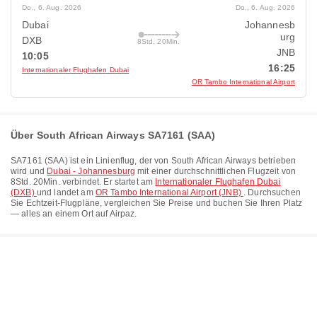
Do., 6. Aug. 2026
Do., 6. Aug. 2026
Dubai
Johannesb
urg
DXB
8Std. 20Min.
JNB
10:05
16:25
Internationaler Flughafen Dubai
OR Tambo International Airport
Über South African Airways SA7161 (SAA)
SA7161
(
SAA
) ist ein Linienflug, der von
South African Airways
betrieben
wird und
Dubai - Johannesburg
mit einer durchschnittlichen Flugzeit von
8Std. 20Min.
verbindet. Er startet am
Internationaler Flughafen Dubai
(DXB)
und landet am
OR Tambo International Airport (JNB)
. Durchsuchen
Sie Echtzeit-Flugpläne, vergleichen Sie Preise und buchen Sie Ihren Platz
— alles an einem Ort auf Airpaz.