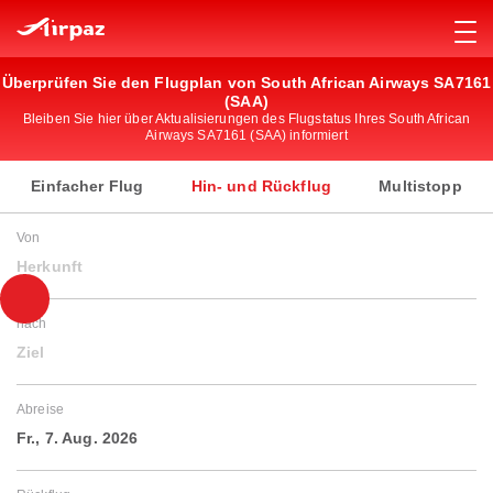
Überprüfen Sie den Flugplan von South African Airways SA7161
(SAA)
Bleiben Sie hier über Aktualisierungen des Flugstatus Ihres South African
Airways SA7161 (SAA) informiert
Einfacher Flug
Hin- und Rückflug
Multistopp
Von
Herkunft
nach
Ziel
Abreise
Fr., 7. Aug. 2026