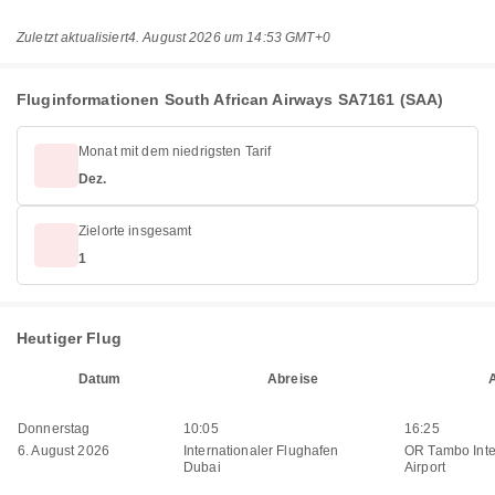
Zuletzt aktualisiert
4. August 2026 um 14:53 GMT+0
Fluginformationen South African Airways SA7161 (SAA)
Monat mit dem niedrigsten Tarif
Dez.
Zielorte insgesamt
1
Heutiger Flug
Datum
Abreise
Donnerstag
10:05
16:25
6. August 2026
Internationaler Flughafen
OR Tambo Inte
Dubai
Airport