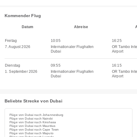
Kommender Flug
Datum
Abreise
Freitag
10:05
16:25
7. August 2026
Internationaler Flughafen
OR Tambo Inte
Dubai
Airport
Dienstag
09:55
16:15
1. September 2026
Internationaler Flughafen
OR Tambo Inte
Dubai
Airport
Beliebte Strecke von Dubai
Flüge von Dubai nach Johannesburg
Flüge von Dubai nach Nairobi
Flüge von Dubai nach Kinshasa
Flüge von Dubai nach Mauritius
Flüge von Dubai nach Cape Town
Flüge von Dubai nach Maputo
Flüge von Dubai nach Luanda