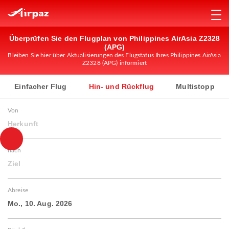
Überprüfen Sie den Flugplan von Philippines AirAsia Z2328
(APG)
Bleiben Sie hier über Aktualisierungen des Flugstatus Ihres Philippines AirAsia
Z2328 (APG) informiert
Einfacher Flug
Hin- und Rückflug
Multistopp
Von
Herkunft
nach
Ziel
Abreise
Mo., 10. Aug. 2026