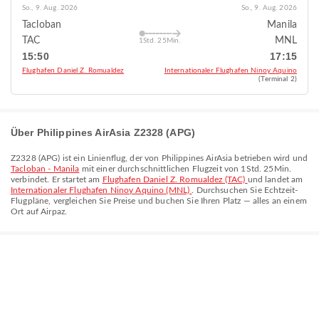
So., 9. Aug. 2026
So., 9. Aug. 2026
Tacloban
Manila
TAC
MNL
1Std. 25Min.
15:50
17:15
Flughafen Daniel Z. Romualdez
Internationaler Flughafen Ninoy Aquino
(Terminal 2)
Über Philippines AirAsia Z2328 (APG)
Z2328
(
APG
) ist ein Linienflug, der von
Philippines AirAsia
betrieben wird und
Tacloban - Manila
mit einer durchschnittlichen Flugzeit von
1Std. 25Min.
verbindet. Er startet am
Flughafen Daniel Z. Romualdez (TAC)
und landet am
Internationaler Flughafen Ninoy Aquino (MNL)
. Durchsuchen Sie Echtzeit-
Flugpläne, vergleichen Sie Preise und buchen Sie Ihren Platz — alles an einem
Ort auf Airpaz.