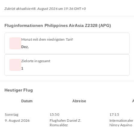
Zuletzt aktualisiert
8. August 2026 um 19:36 GMT+0
Fluginformationen Philippines AirAsia Z2328 (APG)
Monat mit dem niedrigsten Tarif
Dez.
Zielorte insgesamt
1
Heutiger Flug
Datum
Abreise
Sonntag
15:50
17:15
9. August 2026
Flughafen Daniel Z.
Internationaler
Romualdez
Ninoy Aquino