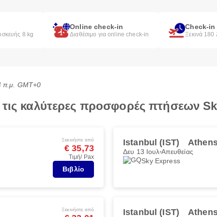
Online check-in
Check-in
οσκευής 8 kg
Διαθέσιμο για online check-in
Ξεκινά 180
44 π.μ. GMT+0
ε τις καλύτερες προσφορές πτήσεων Sk
Ξεκινήστε από
Istanbul (IST)
Athens
€ 35,73
Δευ 13 Ιουλ
Απευθείας
Τιμή/ Pax
Sky Express
Βιβλίο
Ξεκινήστε από
Istanbul (IST)
Athens