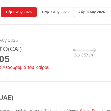
Πέμ 6 Αυγ 2026
Παρ 7 Αυγ 2026
Σάβ 8 Αυγ 2026
Αυγ 2026
ro
(CAI)
3ώ 35λεπ.
:05
ς Αεροδρόμιο του Καΐρου
(UAE)
δεση που εκτελείται από την
Emirates
, συνδέοντας
Cairo - Dubai
με μέ