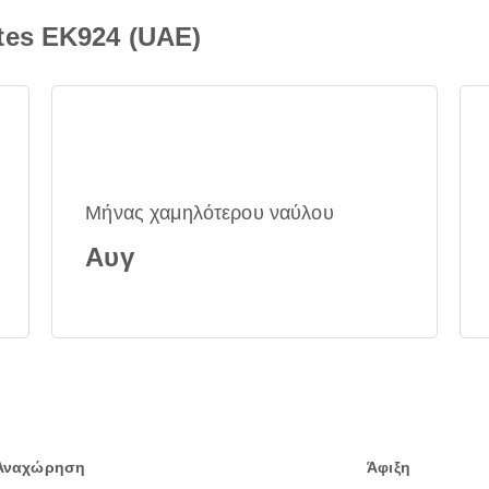
tes EK924 (UAE)
Μήνας χαμηλότερου ναύλου
Αυγ
Αναχώρηση
Άφιξη