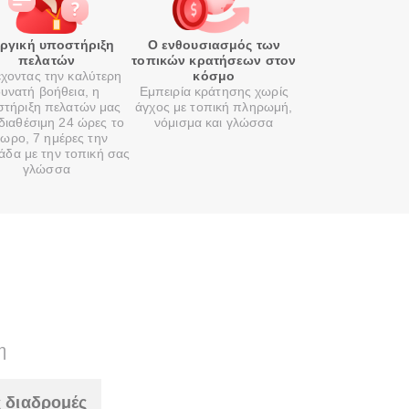
οργική υποστήριξη
Ο ενθουσιασμός των
πελατών
τοπικών κρατήσεων στον
χοντας την καλύτερη
κόσμο
υνατή βοήθεια, η
Εμπειρία κράτησης χωρίς
τήριξη πελατών μας
άγχος με τοπική πληρωμή,
 διαθέσιμη 24 ώρες το
νόμισμα και γλώσσα
ωρο, 7 ημέρες την
άδα με την τοπική σας
γλώσσα
η
 διαδρομές