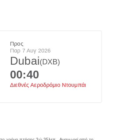
Προς
Παρ 7 Αυγ 2026
Dubai
(DXB)
00:40
Διεθνές Αεροδρόμιο Ντουμπάι
σο χρόνο πτήσης
3ώ 35λεπ.
. Αναχωρεί από το