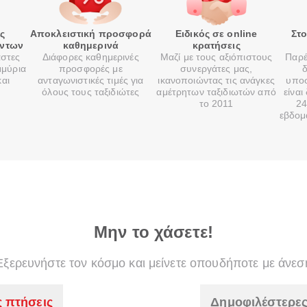
ές
Αποκλειστική προσφορά
Ειδικός σε online
Στ
όντων
καθημερινά
κρατήσεις
αστες
Διάφορες καθημερινές
Μαζί με τους αξιόπιστους
Παρέ
μμύρια
προσφορές με
συνεργάτες μας,
δ
και
ανταγωνιστικές τιμές για
ικανοποιώντας τις ανάγκες
υποσ
όλους τους ταξιδιώτες
αμέτρητων ταξιδιωτών από
είναι
το 2011
24
εβδομ
Μην το χάσετε!
Εξερευνήστε τον κόσμο και μείνετε οπουδήποτε με άνεσ
ς πτήσεις
Δημοφιλέστερες