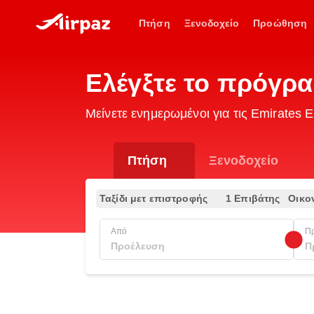
Πτήση
Ξενοδοχείο
Προώθηση
Ελέγξτε το πρόγρ
Μείνετε ενημερωμένοι για τις Emirate
Πτήση
Ξενοδοχείο
Ταξίδι μετ επιστροφής
1 Επιβάτης
Οικο
Από
Π