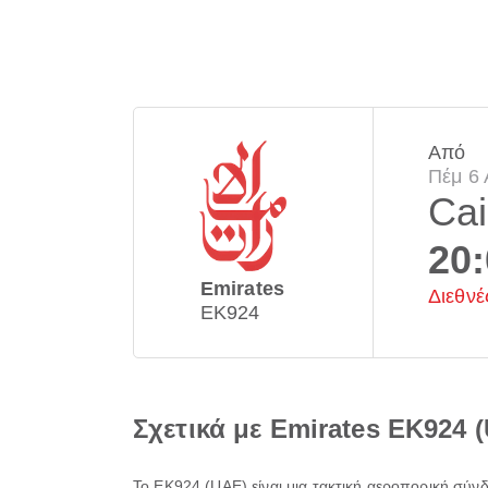
Από
Πέμ 6 
Cai
20
Emirates
Διεθνέ
EK924
Σχετικά με Emirates EK924 
Το
EK924
(
UAE
) είναι μια τακτική αεροπορική σύν