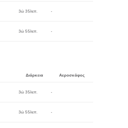
3ώ 35λεπ.
-
3ώ 55λεπ.
-
Διάρκεια
Αεροσκάφος
3ώ 35λεπ.
-
3ώ 55λεπ.
-