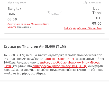
Σάβ 8 Αυγ 2026
Σάβ 8 Αυγ 2026
Bangkok
Udon
Thani
DMK
1ώ 0λεπ.
UTH
08:00
09:00
Διεθνές αεροδρόμιο Μπανγκόκ Ντον
Μέουγκ
(Τερματικό 2)
Διεθνής Αερολιμένας Ούντον Τάνι
Σχετικά με Thai Lion Air SL600 (TLM)
Το
SL600
(
TLM
) είναι μια τακτική αεροπορική σύνδεση που εκτελείται από
την
Thai Lion Air
, συνδέοντας
Bangkok - Udon Thani
με μέσο χρόνο πτήσης
1ώ 0λεπ.
. Αναχωρεί από το
Διεθνές αεροδρόμιο Μπανγκόκ Ντον Μέουγκ
(DMK)
και φτάνει στο
Διεθνής Αερολιμένας Ούντον Τάνι (UTH)
. Αναζητήστε
δρομολόγια σε πραγματικό χρόνο, συγκρίνετε τιμές και κλείστε τη θέση σας
— όλα σε ένα μέρος στο Airpaz.