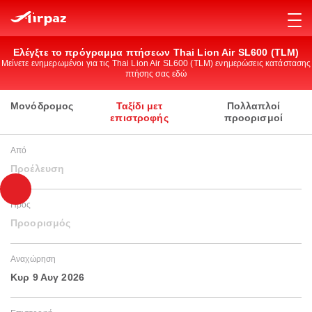
Ελέγξτε το πρόγραμμα πτήσεων Thai Lion Air SL600 (TLM)
Μείνετε ενημερωμένοι για τις Thai Lion Air SL600 (TLM) ενημερώσεις κατάστασης
πτήσης σας εδώ
Μονόδρομος
Ταξίδι μετ
Πολλαπλοί
επιστροφής
προορισμοί
Από
Προέλευση
Προς
Προορισμός
Αναχώρηση
Κυρ 9 Αυγ 2026