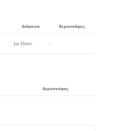
Διάρκεια
Αεροσκάφος
1ώ 35λεπ.
-
Αεροσκάφος