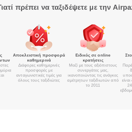
Γιατί πρέπει να ταξιδέψετε με την Airpa
ές
Αποκλειστική προσφορά
Ειδικός σε online
Στ
όντων
καθημερινά
κρατήσεις
αστες
Διάφορες καθημερινές
Μαζί με τους αξιόπιστους
Παρέ
μμύρια
προσφορές με
συνεργάτες μας,
δ
και
ανταγωνιστικές τιμές για
ικανοποιώντας τις ανάγκες
υποσ
όλους τους ταξιδιώτες
αμέτρητων ταξιδιωτών από
είναι
το 2011
24
εβδομ