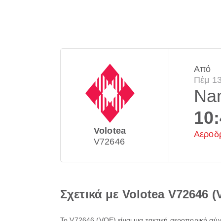
Από
Πέμ 1
Na
10
Volotea
Αεροδ
V72646
Σχετικά με Volotea V72646 
Το
V72646
(
VOE
) είναι μια τακτική αεροπορική σ