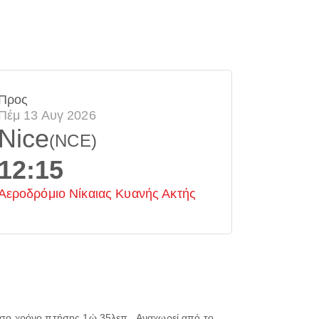
Προς
Πέμ 13 Αυγ 2026
Nice
(NCE)
12:15
Αεροδρόμιο Νίκαιας Κυανής Ακτής
έσο χρόνο πτήσης
1ώ 35λεπ.
. Αναχωρεί από το