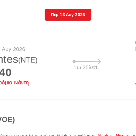
Πέμ 13 Αυγ 2026
3 Αυγ 2026
ntes
(NTE)
1ώ 35λεπ.
:40
ρόμιο Νάντη
(VOE)
ύνδεση που εκτελείται από την
Volotea
, συνδέοντας
Nantes - Nice
με μ