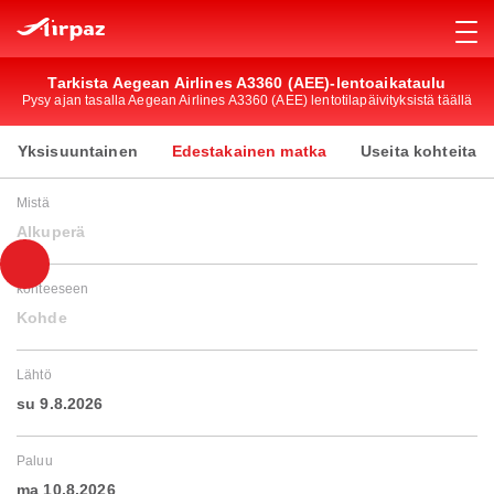
Tarkista Aegean Airlines A3360 (AEE)-lentoaikataulu
Pysy ajan tasalla Aegean Airlines A3360 (AEE) lentotilapäivityksistä täällä
Yksisuuntainen
Edestakainen matka
Useita kohteita
Mistä
Alkuperä
kohteeseen
Kohde
Lähtö
su 9.8.2026
Paluu
ma 10.8.2026