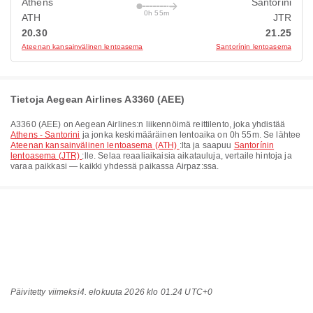
Athens
Santorini
0h 55m
ATH
JTR
20.30
21.25
Ateenan kansainvälinen lentoasema
Santorínin lentoasema
Tietoja Aegean Airlines A3360 (AEE)
A3360
(
AEE
) on
Aegean Airlines
:n liikennöimä reittilento, joka yhdistää
Athens - Santorini
ja jonka keskimääräinen lentoaika on
0h 55m
. Se lähtee
Ateenan kansainvälinen lentoasema (ATH)
:lta ja saapuu
Santorínin
lentoasema (JTR)
:lle. Selaa reaaliaikaisia aikatauluja, vertaile hintoja ja
varaa paikkasi — kaikki yhdessä paikassa Airpaz:ssa.
Päivitetty viimeksi
4. elokuuta 2026 klo 01.24 UTC+0