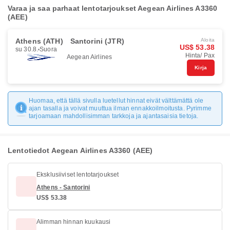
Varaa ja saa parhaat lentotarjoukset Aegean Airlines A3360
(AEE)
Athens (ATH)
Santorini (JTR)
Aloita
US$ 53.38
su 30.8.
Suora
Hinta/ Pax
Aegean Airlines
Kirja
Huomaa, että tällä sivulla luetellut hinnat eivät välttämättä ole
ajan tasalla ja voivat muuttua ilman ennakkoilmoitusta. Pyrimme
tarjoamaan mahdollisimman tarkkoja ja ajantasaisia tietoja.
Lentotiedot Aegean Airlines A3360 (AEE)
Eksklusiiviset lentotarjoukset
Athens - Santorini
US$ 53.38
Alimman hinnan kuukausi