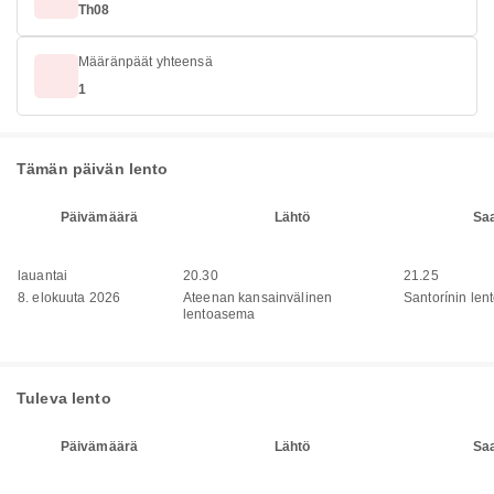
Th08
Määränpäät yhteensä
1
Tämän päivän lento
Päivämäärä
Lähtö
Sa
lauantai
20.30
21.25
8. elokuuta 2026
Ateenan kansainvälinen
Santorínin le
lentoasema
Tuleva lento
Päivämäärä
Lähtö
Sa