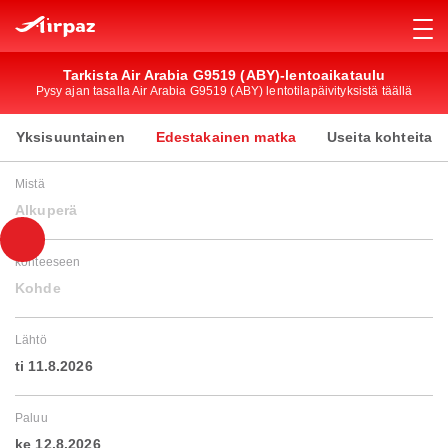
Tarkista Air Arabia G9519 (ABY)-lentoaikataulu
Pysy ajan tasalla Air Arabia G9519 (ABY) lentotilapäivityksistä täällä
Yksisuuntainen
Edestakainen matka
Useita kohteita
Mistä
Alkuperä
kohteeseen
Kohde
Lähtö
ti 11.8.2026
Paluu
ke 12.8.2026