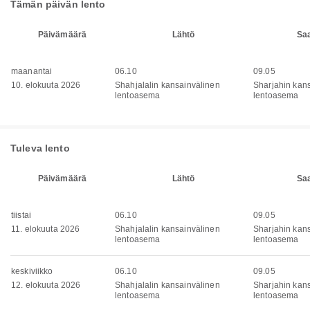
Tämän päivän lento
Päivämäärä
Lähtö
Sa
maanantai
06.10
09.05
10. elokuuta 2026
Shahjalalin kansainvälinen
Sharjahin kan
lentoasema
lentoasema
Tuleva lento
Päivämäärä
Lähtö
Sa
tiistai
06.10
09.05
11. elokuuta 2026
Shahjalalin kansainvälinen
Sharjahin kan
lentoasema
lentoasema
keskiviikko
06.10
09.05
12. elokuuta 2026
Shahjalalin kansainvälinen
Sharjahin kan
lentoasema
lentoasema