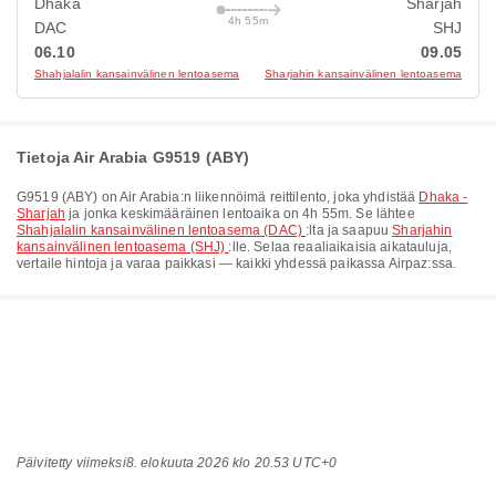
Dhaka
Sharjah
4h 55m
DAC
SHJ
06.10
09.05
Shahjalalin kansainvälinen lentoasema
Sharjahin kansainvälinen lentoasema
Tietoja Air Arabia G9519 (ABY)
G9519
(
ABY
) on
Air Arabia
:n liikennöimä reittilento, joka yhdistää
Dhaka -
Sharjah
ja jonka keskimääräinen lentoaika on
4h 55m
. Se lähtee
Shahjalalin kansainvälinen lentoasema (DAC)
:lta ja saapuu
Sharjahin
kansainvälinen lentoasema (SHJ)
:lle. Selaa reaaliaikaisia aikatauluja,
vertaile hintoja ja varaa paikkasi — kaikki yhdessä paikassa Airpaz:ssa.
Päivitetty viimeksi
8. elokuuta 2026 klo 20.53 UTC+0