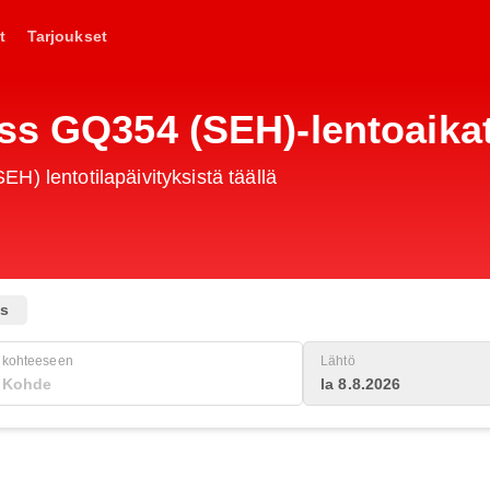
t
Tarjoukset
ess GQ354 (SEH)-lentoaika
H) lentotilapäivityksistä täällä
us
kohteeseen
Lähtö
la 8.8.2026