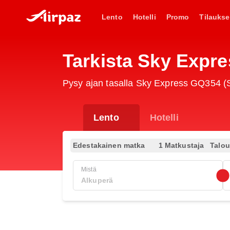
Lento
Hotelli
Promo
Tilaukse
Tarkista Sky Expr
Pysy ajan tasalla Sky Express GQ354 (SE
Lento
Hotelli
Edestakainen matka
1 Matkustaja
Talo
Mistä