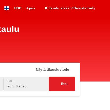
USD
Apua
Kirjaudu sisään/ Rekisteröidy
taulu
Näytä tilausluettelo
Paluu
Etsi
su 9.8.2026