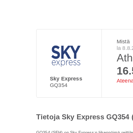
Mistä
la 8.8
At
16.
Sky Express
Ateena
GQ354
Tietoja Sky Express GQ354 
GQ354
(
SEH
) on
Sky Express
:n liikennöimä reitti