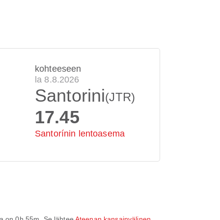
kohteeseen
la 8.8.2026
Santorini
(JTR)
17.45
Santorínin lentoasema
ka on
0h 55m
. Se lähtee
Ateenan kansainvälinen