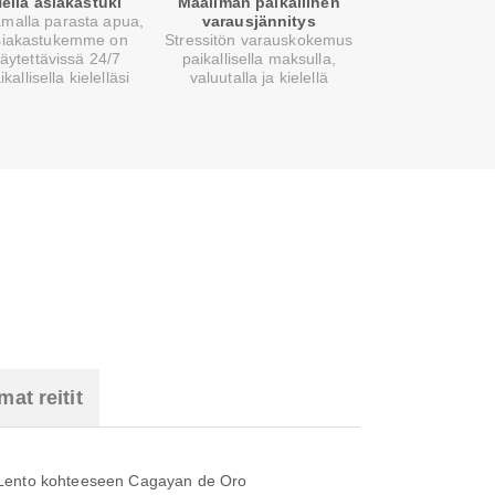
ellä asiakastuki
Maailman paikallinen
malla parasta apua,
varausjännitys
siakastukemme on
Stressitön varauskokemus
äytettävissä 24/7
paikallisella maksulla,
ikallisella kielelläsi
valuutalla ja kielellä
at reitit
Lento kohteeseen Cagayan de Oro