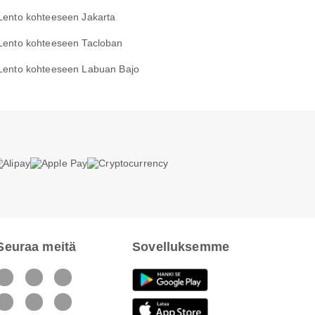
Lento kohteeseen Jakarta
Lento kohteeseen Tacloban
Lento kohteeseen Labuan Bajo
Seuraa meitä
Sovelluksemme