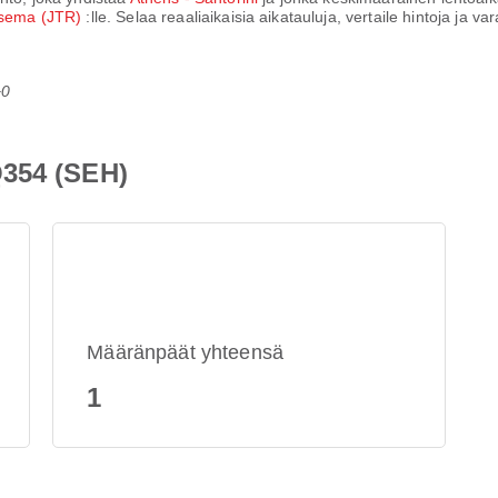
asema (JTR)
:lle. Selaa reaaliaikaisia aikatauluja, vertaile hintoja ja
+0
Q354 (SEH)
Määränpäät yhteensä
1