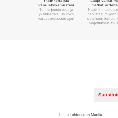
Yksinkertaista
Laaja valikoim
varauskokemustasi
matkatuotteita
Tunne joustavuus ja
Nauti ikimuistoisi
yksinkertaisuus koko
hetkistäsi miljoon
varausprosessin ajan
edullisien lentojen
majoituksen avul
Suositu
Lento kohteeseen Manila