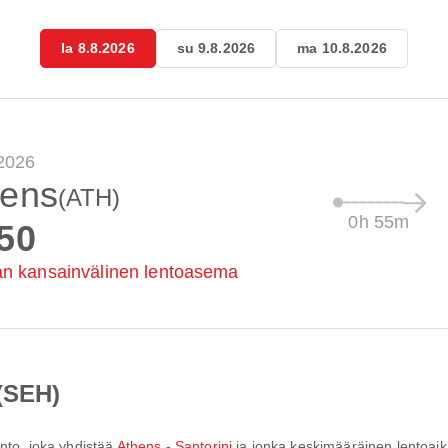
la 8.8.2026
su 9.8.2026
ma 10.8.2026
.2026
hens
(ATH)
0h 55m
50
n kansainvälinen lentoasema
(SEH)
lento, joka yhdistää
Athens - Santorini
ja jonka keskimääräinen lentoai