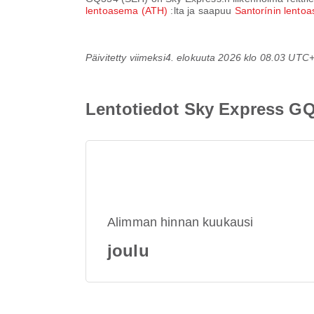
lentoasema (ATH)
:lta ja saapuu
Santorínin lento
Päivitetty viimeksi
4. elokuuta 2026 klo 08.03 UTC
Lentotiedot Sky Express G
Alimman hinnan kuukausi
joulu