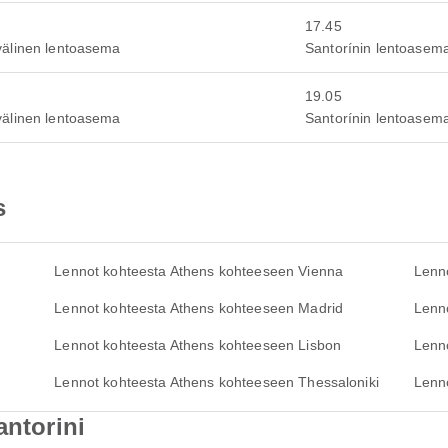
17.45
välinen lentoasema
Santorínin lentoasem
19.05
välinen lentoasema
Santorínin lentoasem
s
Lennot kohteesta Athens kohteeseen Vienna
Lenno
Lennot kohteesta Athens kohteeseen Madrid
Lenn
Lennot kohteesta Athens kohteeseen Lisbon
Lenn
n
Lennot kohteesta Athens kohteeseen Thessaloniki
Lenn
antorini