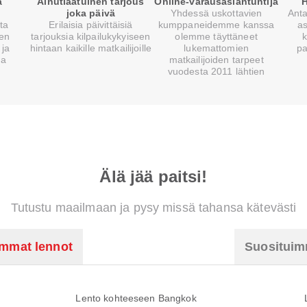
a
Ainutlaatuinen tarjous
Online-varausasiantuntija
H
joka päivä
Yhdessä uskottavien
Anta
sta
Erilaisia päivittäisiä
kumppaneidemme kanssa
a
ien
tarjouksia kilpailukykyiseen
olemme täyttäneet
k
 ja
hintaan kaikille matkailijoille
lukemattomien
pa
la
matkailijoiden tarpeet
vuodesta 2011 lähtien
Älä jää paitsi!
Tutustu maailmaan ja pysy missä tahansa kätevästi
immat lennot
Suosituimm
Lento kohteeseen Bangkok