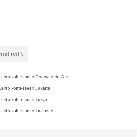
at reitit
Lento kohteeseen Cagayan de Oro
Lento kohteeseen Jakarta
Lento kohteeseen Tokyo
Lento kohteeseen Tacloban