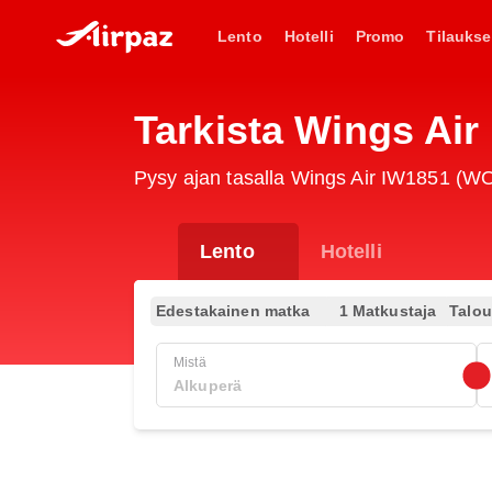
Lento
Hotelli
Promo
Tilaukse
Tarkista Wings Air
Pysy ajan tasalla Wings Air IW1851 (WON)
Lento
Hotelli
Edestakainen matka
1 Matkustaja
Talo
Mistä