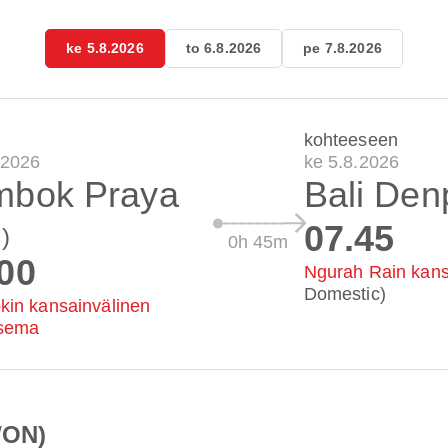
ke 5.8.2026
to 6.8.2026
pe 7.8.2026
kohteeseen
.2026
ke 5.8.2026
mbok Praya
Bali Den
07.45
)
0h 45m
00
Ngurah Rain kans
Domestic)
in kansainvälinen
asema
WON)