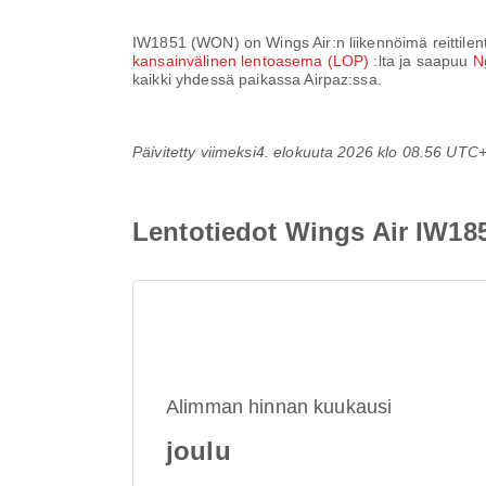
IW1851
(
WON
) on
Wings Air
:n liikennöimä reittile
kansainvälinen lentoasema (LOP)
:lta ja saapuu
N
kaikki yhdessä paikassa Airpaz:ssa.
Päivitetty viimeksi
4. elokuuta 2026 klo 08.56 UTC
Lentotiedot Wings Air IW1
Alimman hinnan kuukausi
joulu