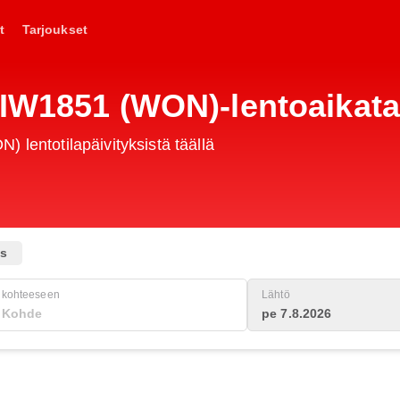
t
Tarjoukset
 IW1851 (WON)-lentoaikat
 lentotilapäivityksistä täällä
us
kohteeseen
Lähtö
pe 7.8.2026