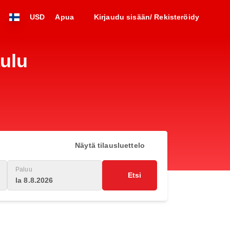
USD
Apua
Kirjaudu sisään/ Rekisteröidy
aulu
Näytä tilausluettelo
Paluu
Etsi
la 8.8.2026