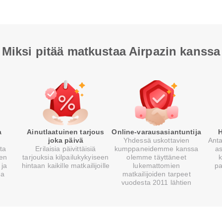
Miksi pitää matkustaa Airpazin kanssa
a
Ainutlaatuinen tarjous
Online-varausasiantuntija
H
joka päivä
Yhdessä uskottavien
Anta
sta
Erilaisia päivittäisiä
kumppaneidemme kanssa
a
ien
tarjouksia kilpailukykyiseen
olemme täyttäneet
k
 ja
hintaan kaikille matkailijoille
lukemattomien
pa
la
matkailijoiden tarpeet
vuodesta 2011 lähtien