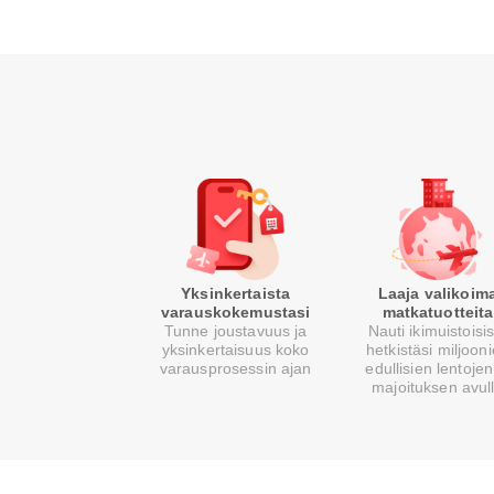
Yksinkertaista
Laaja valikoim
varauskokemustasi
matkatuotteita
Tunne joustavuus ja
Nauti ikimuistoisi
yksinkertaisuus koko
hetkistäsi miljoon
varausprosessin ajan
edullisien lentojen
majoituksen avul