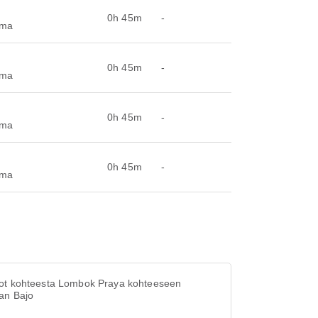
0h 45m
-
ema
0h 45m
-
ema
0h 45m
-
ema
0h 45m
-
ema
ot kohteesta Lombok Praya kohteeseen
an Bajo