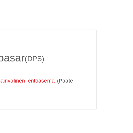
pasar
(DPS)
ainvälinen lentoasema
(Pääte