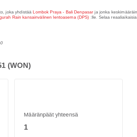
nto, joka yhdistää
Lombok Praya - Bali Denpasar
ja jonka keskimääräi
gurah Rain kansainvälinen lentoasema (DPS)
:lle. Selaa reaaliaikaisi
+0
851 (WON)
Määränpäät yhteensä
1