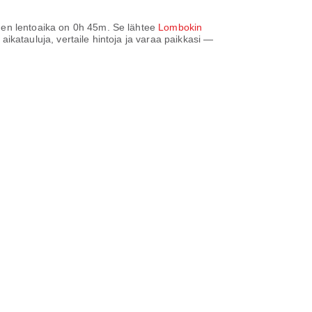
nen lentoaika on
0h 45m
. Se lähtee
Lombokin
a aikatauluja, vertaile hintoja ja varaa paikkasi —