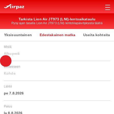
Tarkista Lion Air JT973 (LNI)-lentoaikataulu
Pysy ajan tasalla Lion Air JT973 (LNI) lentotilapäivityksistä täällä
Yksisuuntainen
Edestakainen matka
Useita kohteita
Mistä
Alkuperä
kohteeseen
Kohde
Lähtö
pe 7.8.2026
Paluu
la 8.8.2026