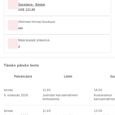
Surabaya - Batam
US$ 121.85
Alimman hinnan kuukausi
elo
Määränpäät yhteensä
2
Tämän päivän lento
Päivämäärä
Lähtö
Sa
torstai
11.40
16.00
6. elokuuta 2026
Juandan kansainvälinen
Kualanamun
lentoasema
kansainväline
torstai
11.40
13.50