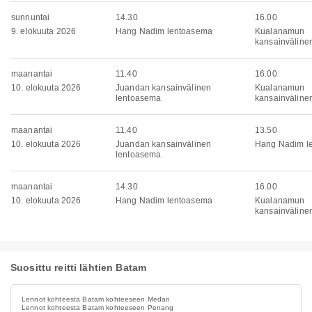
sunnuntai
14.30
16.00
9. elokuuta 2026
Hang Nadim lentoasema
Kualanamun
kansainväline
maanantai
11.40
16.00
10. elokuuta 2026
Juandan kansainvälinen
Kualanamun
lentoasema
kansainväline
maanantai
11.40
13.50
10. elokuuta 2026
Juandan kansainvälinen
Hang Nadim l
lentoasema
maanantai
14.30
16.00
10. elokuuta 2026
Hang Nadim lentoasema
Kualanamun
kansainväline
Suosittu reitti lähtien Batam
Lennot kohteesta Batam kohteeseen Medan
Lennot kohteesta Batam kohteeseen Penang