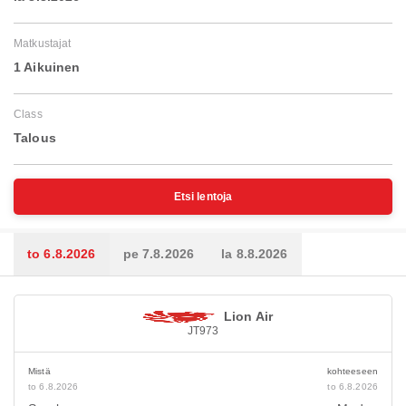
Matkustajat
1 Aikuinen
Class
Talous
Etsi lentoja
to 6.8.2026
pe 7.8.2026
la 8.8.2026
Lion Air
JT973
Mistä
kohteeseen
to 6.8.2026
to 6.8.2026