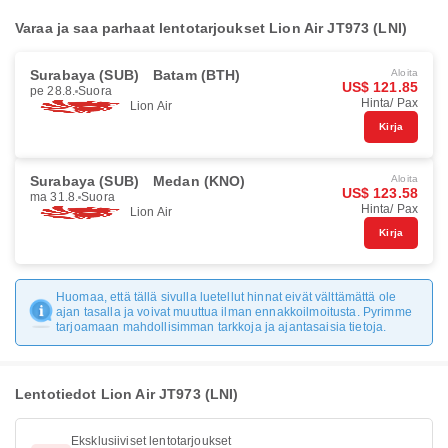
Varaa ja saa parhaat lentotarjoukset Lion Air JT973 (LNI)
Surabaya (SUB)
Batam (BTH)
Aloita
US$ 121.85
pe 28.8.
Suora
Hinta/ Pax
Lion Air
Kirja
Surabaya (SUB)
Medan (KNO)
Aloita
US$ 123.58
ma 31.8.
Suora
Hinta/ Pax
Lion Air
Kirja
Huomaa, että tällä sivulla luetellut hinnat eivät välttämättä ole
ajan tasalla ja voivat muuttua ilman ennakkoilmoitusta. Pyrimme
tarjoamaan mahdollisimman tarkkoja ja ajantasaisia tietoja.
Lentotiedot Lion Air JT973 (LNI)
Eksklusiiviset lentotarjoukset