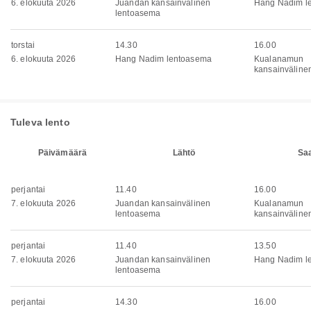
6. elokuuta 2026
Juandan kansainvälinen
Hang Nadim l
lentoasema
torstai
14.30
16.00
6. elokuuta 2026
Hang Nadim lentoasema
Kualanamun
kansainväline
Tuleva lento
Päivämäärä
Lähtö
Sa
perjantai
11.40
16.00
7. elokuuta 2026
Juandan kansainvälinen
Kualanamun
lentoasema
kansainväline
perjantai
11.40
13.50
7. elokuuta 2026
Juandan kansainvälinen
Hang Nadim l
lentoasema
perjantai
14.30
16.00