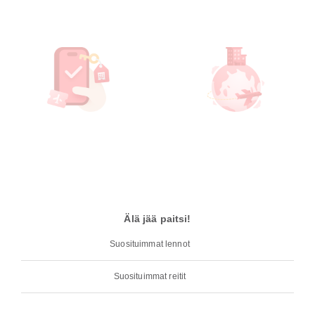
Älä jää paitsi!
Suosituimmat lennot
Suosituimmat reitit