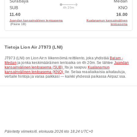
Surabaya
Medan
SUB
KNO
4h 20m
11.40
16.00
Juandan kansainvälinen lentoasema
Kualanamun kansainvälinen
(Pääte 1B)
lentoasema
Tietoja Lion Air JT973 (LNI)
JT973
(
LNI
) on
Lion Air
:n liikennöimä reittilento, joka yhdistää
Batam -
Medan
ja jonka keskimääräinen lentoaika on
4h 20m
. Se lähtee
Juandan
kansainvälinen lentoasema (SUB)
:lta ja saapuu
Kualanamun
kansainvälinen lentoasema (KNO)
:lle. Selaa reaaliaikaisia aikatauluja,
vertaile hintoja ja varaa paikkasi — kaikki yhdessä paikassa Airpaz:ssa.
Päivitetty viimeksi
6. elokuuta 2026 klo 18.24 UTC+0