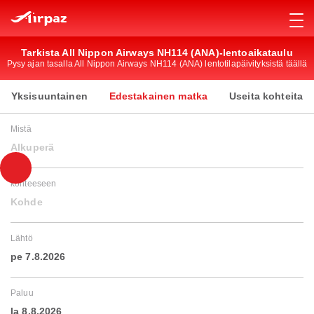
Tarkista All Nippon Airways NH114 (ANA)-lentoaikataulu
Pysy ajan tasalla All Nippon Airways NH114 (ANA) lentotilapäivityksistä täällä
Yksisuuntainen
Edestakainen matka
Useita kohteita
Mistä
Alkuperä
kohteeseen
Kohde
Lähtö
pe 7.8.2026
Paluu
la 8.8.2026