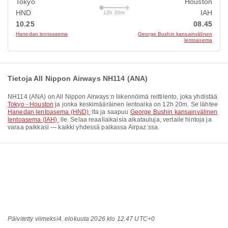
Tokyo
Houston
HND
IAH
12h 20m
10.25
08.45
Hanedan lentoasema
George Bushin kansainvälinen
lentoasema
Tietoja All Nippon Airways NH114 (ANA)
NH114
(
ANA
) on
All Nippon Airways
:n liikennöimä reittilento, joka yhdistää
Tokyo - Houston
ja jonka keskimääräinen lentoaika on
12h 20m
. Se lähtee
Hanedan lentoasema (HND)
:lta ja saapuu
George Bushin kansainvälinen
lentoasema (IAH)
:lle. Selaa reaaliaikaisia aikatauluja, vertaile hintoja ja
varaa paikkasi — kaikki yhdessä paikassa Airpaz:ssa.
Päivitetty viimeksi
4. elokuuta 2026 klo 12.47 UTC+0