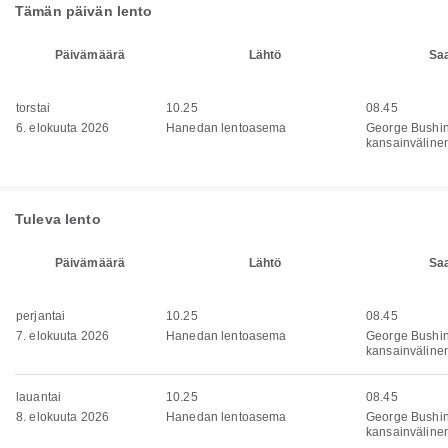
Tämän päivän lento
Päivämäärä
Lähtö
Sa
torstai
10.25
08.45
6. elokuuta 2026
Hanedan lentoasema
George Bushi
kansainväline
Tuleva lento
Päivämäärä
Lähtö
Sa
perjantai
10.25
08.45
7. elokuuta 2026
Hanedan lentoasema
George Bushi
kansainväline
lauantai
10.25
08.45
8. elokuuta 2026
Hanedan lentoasema
George Bushi
kansainväline