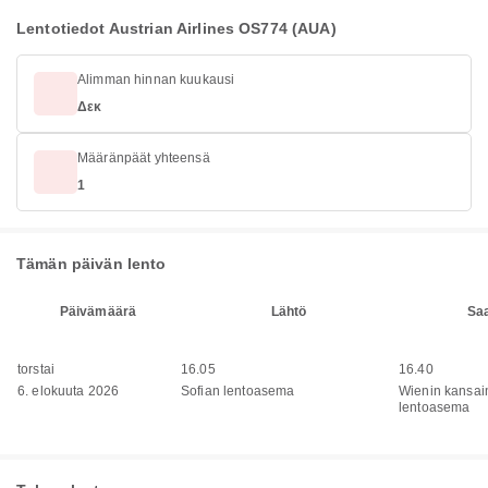
Lentotiedot Austrian Airlines OS774 (AUA)
Alimman hinnan kuukausi
Δεκ
Määränpäät yhteensä
1
Tämän päivän lento
Päivämäärä
Lähtö
Sa
torstai
16.05
16.40
6. elokuuta 2026
Sofian lentoasema
Wienin kansai
lentoasema