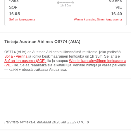
Sofia
Vienna
1h 35m
SOF
VIE
16.05
16.40
Sofian lentoasema
Wienin kansainvälinen lentoasema
Tietoja Austrian Airlines OS774 (AUA)
OS774
(
AUA
) on
Austrian Airlines
:n liikennöimä reittilento, joka yhdistää
Sofia - Vienna
ja jonka keskimääräinen lentoaika on
1h 35m
. Se lähtee
Sofian lentoasema (SOF)
:lta ja saapuu
Wienin kansainvälinen lentoasema
(VIE)
:lle. Selaa reaaliaikaisia aikatauluja, vertaile hintoja ja varaa paikkasi
— kaikki yhdessä paikassa Airpaz:ssa.
Päivitetty viimeksi
4. elokuuta 2026 klo 23.29 UTC+0