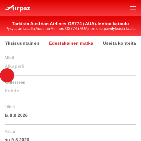
Tarkista Austrian Airlines OS774 (AUA)-lentoaikataulu
Pysy ajan tasalla Austrian Airlines OS774 (AUA) lentotilapäivityksistä täällä
Yksisuuntainen
Edestakainen matka
Useita kohteita
Mistä
Alkuperä
kohteeseen
Kohde
Lähtö
la 8.8.2026
Paluu
su 9.8.2026