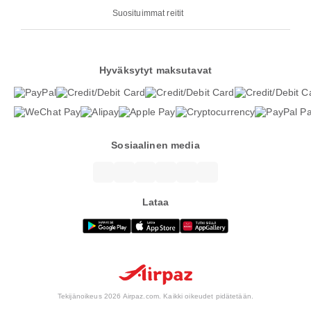
Suosituimmat reitit
Hyväksytyt maksutavat
Sosiaalinen media
Lataa
Tekijänoikeus 2026 Airpaz.com. Kaikki oikeudet pidätetään.