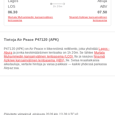
Lagos
Abuja
LOS
ABV
1h 20m
06.30
07.50
Murtala Muhammedin kansainvälinen
Nnamdi Azikiwe kansainvälinen
lentoasema
lentoasema
Tietoja Air Peace P47120 (APK)
P47120
(
APK
) on
Air Peace
:n liikennöimä reittilento, joka yhdistää
Lagos -
Abuja
ja jonka keskimääräinen lentoaika on
1h 20m
. Se lähtee
Murtala
Muhammedin kansainvälinen lentoasema (LOS)
:lta ja saapuu
Nnamdi
Azikiwe kansainvälinen lentoasema (ABV)
:lle. Selaa reaaliaikaisia
aikatauluja, vertaile hintoja ja varaa paikkasi — kaikki yhdessä paikassa
Airpaz:ssa.
Päivitetty viimeksi
4. elokuuta 2026 klo 13.28 UTC+0