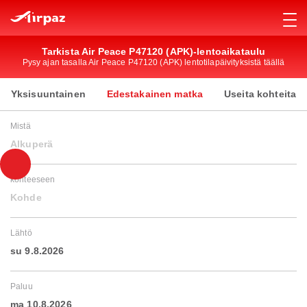
Tarkista Air Peace P47120 (APK)-lentoaikataulu
Pysy ajan tasalla Air Peace P47120 (APK) lentotilapäivityksistä täällä
Yksisuuntainen
Edestakainen matka
Useita kohteita
Mistä
Alkuperä
kohteeseen
Kohde
Lähtö
su 9.8.2026
Paluu
ma 10.8.2026