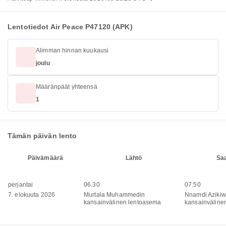
Lentotiedot Air Peace P47120 (APK)
Alimman hinnan kuukausi
joulu
Määränpäät yhteensä
1
Tämän päivän lento
Päivämäärä
Lähtö
Sa
perjantai
06.30
07.50
7. elokuuta 2026
Murtala Muhammedin
Nnamdi Aziki
kansainvälinen lentoasema
kansainväline