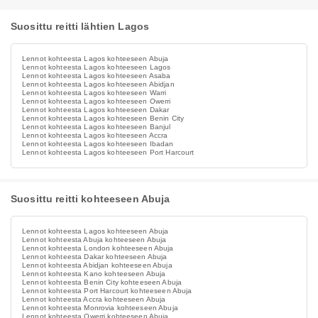
Suosittu reitti lähtien Lagos
Lennot kohteesta Lagos kohteeseen Abuja
Lennot kohteesta Lagos kohteeseen Lagos
Lennot kohteesta Lagos kohteeseen Asaba
Lennot kohteesta Lagos kohteeseen Abidjan
Lennot kohteesta Lagos kohteeseen Warri
Lennot kohteesta Lagos kohteeseen Owerri
Lennot kohteesta Lagos kohteeseen Dakar
Lennot kohteesta Lagos kohteeseen Benin City
Lennot kohteesta Lagos kohteeseen Banjul
Lennot kohteesta Lagos kohteeseen Accra
Lennot kohteesta Lagos kohteeseen Ibadan
Lennot kohteesta Lagos kohteeseen Port Harcourt
Suosittu reitti kohteeseen Abuja
Lennot kohteesta Lagos kohteeseen Abuja
Lennot kohteesta Abuja kohteeseen Abuja
Lennot kohteesta London kohteeseen Abuja
Lennot kohteesta Dakar kohteeseen Abuja
Lennot kohteesta Abidjan kohteeseen Abuja
Lennot kohteesta Kano kohteeseen Abuja
Lennot kohteesta Benin City kohteeseen Abuja
Lennot kohteesta Port Harcourt kohteeseen Abuja
Lennot kohteesta Accra kohteeseen Abuja
Lennot kohteesta Monrovia kohteeseen Abuja
Lennot kohteesta Owerri kohteeseen Abuja