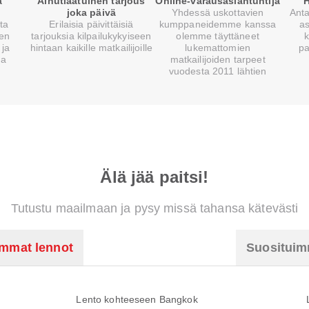
a
Ainutlaatuinen tarjous
Online-varausasiantuntija
H
joka päivä
Yhdessä uskottavien
Anta
sta
Erilaisia päivittäisiä
kumppaneidemme kanssa
a
ien
tarjouksia kilpailukykyiseen
olemme täyttäneet
k
 ja
hintaan kaikille matkailijoille
lukemattomien
pa
la
matkailijoiden tarpeet
vuodesta 2011 lähtien
Älä jää paitsi!
Tutustu maailmaan ja pysy missä tahansa kätevästi
immat lennot
Suosituimm
Lento kohteeseen Bangkok