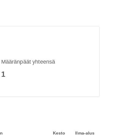
Määränpäät yhteensä
1
en
Kesto
Ilma-alus