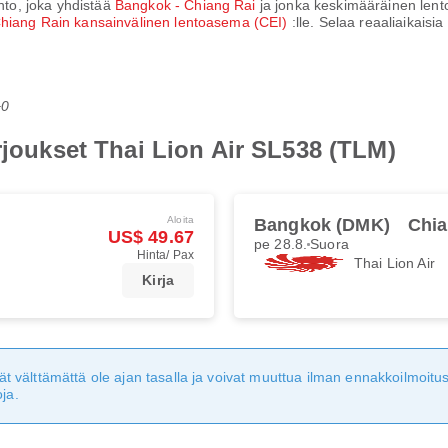
ento, joka yhdistää
Bangkok - Chiang Rai
ja jonka keskimääräinen len
hiang Rain kansainvälinen lentoasema (CEI)
:lle. Selaa reaaliaikaisi
+0
rjoukset Thai Lion Air SL538 (TLM)
Aloita
Bangkok (DMK)
Chia
US$ 49.67
pe 28.8.
Suora
Hinta/ Pax
Thai Lion Air
Kirja
eivät välttämättä ole ajan tasalla ja voivat muuttua ilman ennakkoilmoi
ja.