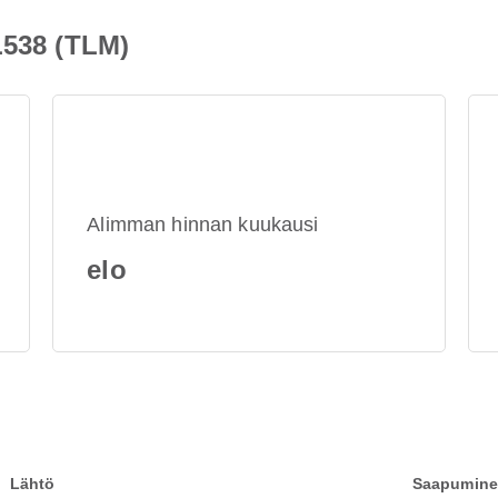
L538 (TLM)
Alimman hinnan kuukausi
elo
Lähtö
Saapumin