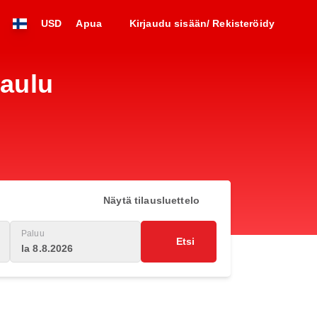
USD
Apua
Kirjaudu sisään/ Rekisteröidy
taulu
Näytä tilausluettelo
Paluu
Etsi
la 8.8.2026