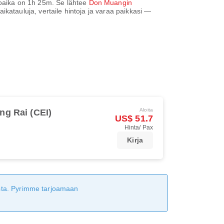
toaika on
1h 25m
. Se lähtee
Don Muangin
a aikatauluja, vertaile hintoja ja varaa paikkasi —
Aloita
ng Rai (CEI)
US$ 51.7
Hinta/ Pax
Kirja
tusta. Pyrimme tarjoamaan