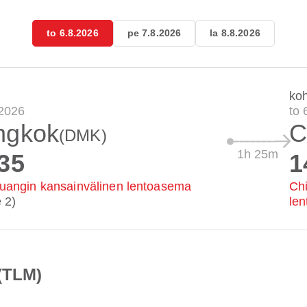
to 6.8.2026
pe 7.8.2026
la 8.8.2026
ko
.2026
to 
ngkok
C
(DMK)
1h 25m
35
1
angin kansainvälinen lentoasema
Chi
 2)
le
 (TLM)