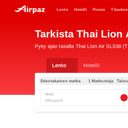
Lento
Hotelli
Promo
Tilaukse
Tarkista Thai Lion
Pysy ajan tasalla Thai Lion Air SL538 (TL
Lento
Hotelli
Edestakainen matka
1 Matkustaja
Talo
Mistä