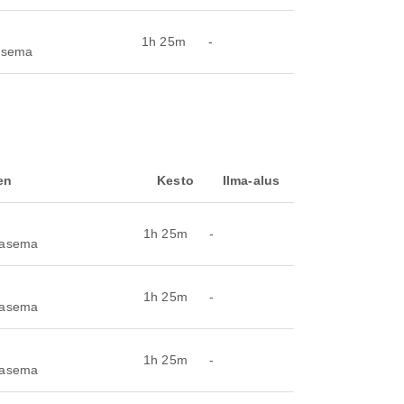
1h 25m
-
oasema
en
Kesto
Ilma-alus
1h 25m
-
toasema
1h 25m
-
toasema
1h 25m
-
toasema