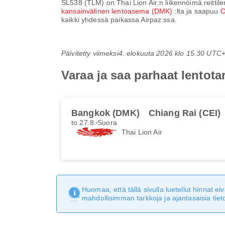
SL538
(
TLM
) on
Thai Lion Air
:n liikennöimä reittil
kansainvälinen lentoasema (DMK)
:lta ja saapuu
C
kaikki yhdessä paikassa Airpaz:ssa.
Päivitetty viimeksi
4. elokuuta 2026 klo 15.30 UTC
Varaa ja saa parhaat lentota
Bangkok (DMK)
Chiang Rai (CEI)
to 27.8.
Suora
Thai Lion Air
Huomaa, että tällä sivulla luetellut hinnat 
mahdollisimman tarkkoja ja ajantasaisia tieto