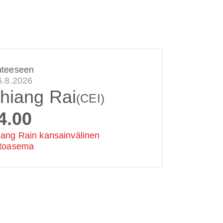
hteeseen
6.8.2026
hiang Rai
(CEI)
4.00
ang Rain kansainvälinen
ntoasema