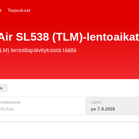
t
Tarjoukset
 Air SL538 (TLM)-lentoaika
M) lentotilapäivityksistä täällä
us
kohteeseen
Lähtö
pe 7.8.2026