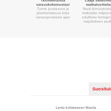
Yksinkertaista
Laaja valikoim
varauskokemustasi
matkatuotteita
Tunne joustavuus ja
Nauti ikimuistoisi
yksinkertaisuus koko
hetkistäsi miljoon
varausprosessin ajan
edullisien lentojen
majoituksen avul
Suositu
Lento kohteeseen Manila