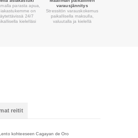
ellä asiakastuki
Maailman paikallinen
malla parasta apua,
varausjännitys
siakastukemme on
Stressitön varauskokemus
äytettävissä 24/7
paikallisella maksulla,
ikallisella kielelläsi
valuutalla ja kielellä
at reitit
Lento kohteeseen Cagayan de Oro