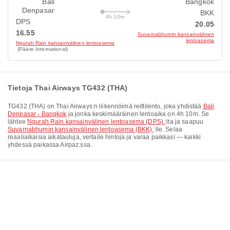
Bali
Bangkok
Denpasar
BKK
4h 10m
DPS
20.05
16.55
Suvarnabhumin kansainvälinen
lentoasema
Ngurah Rain kansainvälinen lentoasema
(Pääte International)
Tietoja Thai Airways TG432 (THA)
TG432
(
THA
) on
Thai Airways
:n liikennöimä reittilento, joka yhdistää
Bali
Denpasar - Bangkok
ja jonka keskimääräinen lentoaika on
4h 10m
. Se
lähtee
Ngurah Rain kansainvälinen lentoasema (DPS)
:lta ja saapuu
Suvarnabhumin kansainvälinen lentoasema (BKK)
:lle. Selaa
reaaliaikaisia aikatauluja, vertaile hintoja ja varaa paikkasi — kaikki
yhdessä paikassa Airpaz:ssa.