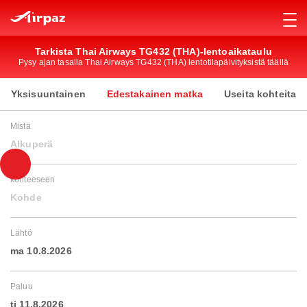
Tarkista Thai Airways TG432 (THA)-lentoaikataulu
Pysy ajan tasalla Thai Airways TG432 (THA) lentotilapäivityksistä täällä
Yksisuuntainen
Edestakainen matka
Useita kohteita
Mistä
Alkuperä
kohteeseen
Kohde
Lähtö
ma 10.8.2026
Paluu
ti 11.8.2026