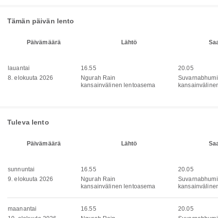
Tämän päivän lento
Päivämäärä
Lähtö
Sa
lauantai
16.55
20.05
8. elokuuta 2026
Ngurah Rain
Suvarnabhumi
kansainvälinen lentoasema
kansainväline
Tuleva lento
Päivämäärä
Lähtö
Sa
sunnuntai
16.55
20.05
9. elokuuta 2026
Ngurah Rain
Suvarnabhumi
kansainvälinen lentoasema
kansainväline
maanantai
16.55
20.05