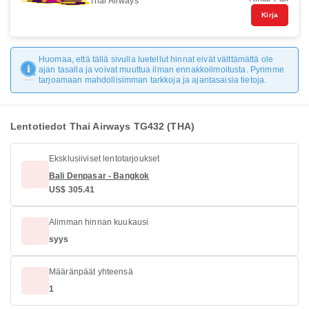
Thai Airways
Kirja
Huomaa, että tällä sivulla luetellut hinnat eivät välttämättä ole
ajan tasalla ja voivat muuttua ilman ennakkoilmoitusta. Pyrimme
tarjoamaan mahdollisimman tarkkoja ja ajantasaisia tietoja.
Lentotiedot Thai Airways TG432 (THA)
Eksklusiiviset lentotarjoukset
Bali Denpasar - Bangkok
US$ 305.41
Alimman hinnan kuukausi
syys
Määränpäät yhteensä
1