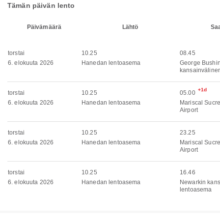
Tämän päivän lento
Päivämäärä
Lähtö
Sa
torstai
10.25
08.45
6. elokuuta 2026
Hanedan lentoasema
George Bushi
kansainväline
+1d
torstai
10.25
05.00
6. elokuuta 2026
Hanedan lentoasema
Mariscal Sucre
Airport
torstai
10.25
23.25
6. elokuuta 2026
Hanedan lentoasema
Mariscal Sucre
Airport
torstai
10.25
16.46
6. elokuuta 2026
Hanedan lentoasema
Newarkin kans
lentoasema