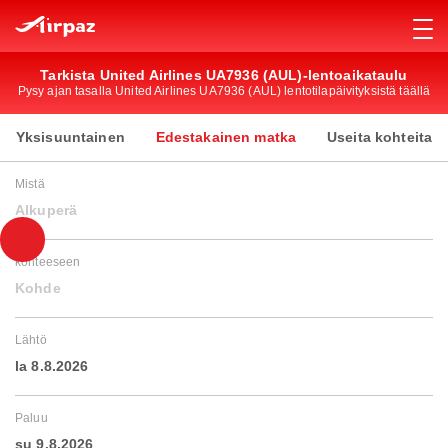
Tarkista United Airlines UA7936 (AUL)-lentoaikataulu
Pysy ajan tasalla United Airlines UA7936 (AUL) lentotilapäivityksistä täällä
Yksisuuntainen
Edestakainen matka
Useita kohteita
Mistä
Alkuperä
kohteeseen
Kohde
Lähtö
la 8.8.2026
Paluu
su 9.8.2026