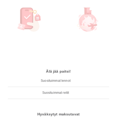
Älä jää paitsi!
Suosituimmat lennot
Suosituimmat reitit
Hyväksytyt maksutavat