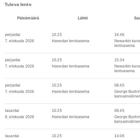
Tuleva lento
Päivämäärä
Lähtö
Sa
perjantai
10.25
16.46
7. elokuuta 2026
Hanedan lentoasema
Newarkin kans
lentoasema
perjantai
10.25
15.34
7. elokuuta 2026
Hanedan lentoasema
Newarkin kans
lentoasema
perjantai
10.25
08.45
7. elokuuta 2026
Hanedan lentoasema
George Bushi
kansainväline
lauantai
10.25
08.45
8. elokuuta 2026
Hanedan lentoasema
George Bushi
kansainväline
lauantai
10.25
14.06