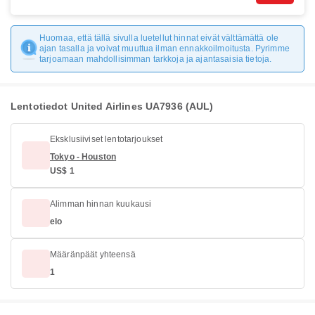
Huomaa, että tällä sivulla luetellut hinnat eivät välttämättä ole
ajan tasalla ja voivat muuttua ilman ennakkoilmoitusta. Pyrimme
tarjoamaan mahdollisimman tarkkoja ja ajantasaisia tietoja.
Lentotiedot United Airlines UA7936 (AUL)
Eksklusiiviset lentotarjoukset
Tokyo - Houston
US$ 1
Alimman hinnan kuukausi
elo
Määränpäät yhteensä
1