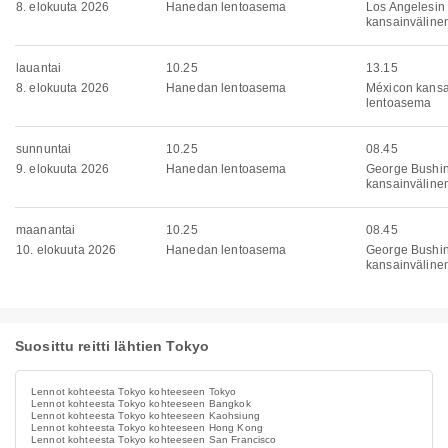
8. elokuuta 2026
Hanedan lentoasema
Los Angelesin
kansainväline
lauantai
10.25
13.15
8. elokuuta 2026
Hanedan lentoasema
Méxicon kansa
lentoasema
sunnuntai
10.25
08.45
9. elokuuta 2026
Hanedan lentoasema
George Bushi
kansainväline
maanantai
10.25
08.45
10. elokuuta 2026
Hanedan lentoasema
George Bushi
kansainväline
Suosittu reitti lähtien Tokyo
Lennot kohteesta Tokyo kohteeseen Tokyo
Lennot kohteesta Tokyo kohteeseen Bangkok
Lennot kohteesta Tokyo kohteeseen Kaohsiung
Lennot kohteesta Tokyo kohteeseen Hong Kong
Lennot kohteesta Tokyo kohteeseen San Francisco