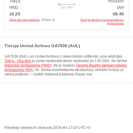
Tokyo
Houston
HND
IAH
12h 20m
10.25
08.45
Hanedan lentoasema
(Pääte 3)
George Bushin kansainvälinen
lentoasema
Tietoja United Airlines UA7936 (AUL)
UA7936
(
AUL
) on
United Airlines
:n liikennöimä reittilento, joka yhdistää
Tokyo - Houston
ja jonka keskimääräinen lentoaika on
12h 20m
. Se lähtee
Hanedan lentoasema (HND)
:lta ja saapuu
George Bushin kansainvälinen
lentoasema (IAH)
:lle. Selaa reaaliaikaisia aikatauluja, vertaile hintoja ja
varaa paikkasi — kaikki yhdessä paikassa Airpaz:ssa.
Päivitetty viimeksi
4. elokuuta 2026 klo 17.03 UTC+0