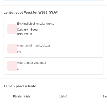
Lentotiedot WestJet WS86 (WJA)
Eksklusiiviset lentotarjoukset
Calgary - Seoul
US$ 322.11
Alimman hinnan kuukausi
elo
Määränpäät yhteensä
1
Tämän päivän lento
Päivämäärä
Lähtö
Sa