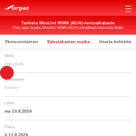
Tarkista WestJet WS86 (WJA)-lentoaikataulu
Pysy ajan tasalla WestJet WS86 (WJA) lentotilapäivityksistä täällä
Yksisuuntainen
Edestakainen matka
Useita kohteita
Mistä
Alkuperä
kohteeseen
Kohde
Lähtö
ma 10.8.2026
Paluu
ti 11.8.2026