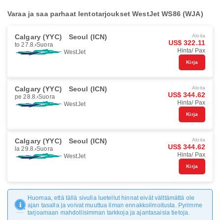
Varaa ja saa parhaat lentotarjoukset WestJet WS86 (WJA)
Calgary (YYC)
Seoul (ICN)
Aloita
US$ 322.11
to 27.8.
Suora
Hinta/ Pax
WestJet
Kirja
Calgary (YYC)
Seoul (ICN)
Aloita
US$ 344.62
pe 28.8.
Suora
Hinta/ Pax
WestJet
Kirja
Calgary (YYC)
Seoul (ICN)
Aloita
US$ 344.62
la 29.8.
Suora
Hinta/ Pax
WestJet
Kirja
Huomaa, että tällä sivulla luetellut hinnat eivät välttämättä ole
ajan tasalla ja voivat muuttua ilman ennakkoilmoitusta. Pyrimme
tarjoamaan mahdollisimman tarkkoja ja ajantasaisia tietoja.