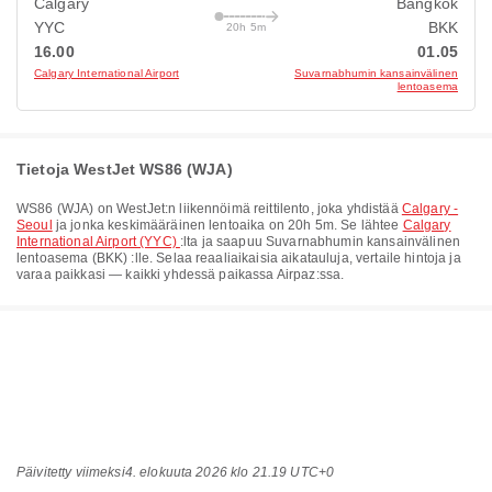
Calgary
Bangkok
YYC
BKK
20h 5m
16.00
01.05
Calgary International Airport
Suvarnabhumin kansainvälinen
lentoasema
Tietoja WestJet WS86 (WJA)
WS86
(
WJA
) on
WestJet
:n liikennöimä reittilento, joka yhdistää
Calgary -
Seoul
ja jonka keskimääräinen lentoaika on
20h 5m
. Se lähtee
Calgary
International Airport (YYC)
:lta ja saapuu
Suvarnabhumin kansainvälinen
lentoasema (BKK)
:lle. Selaa reaaliaikaisia aikatauluja, vertaile hintoja ja
varaa paikkasi — kaikki yhdessä paikassa Airpaz:ssa.
Päivitetty viimeksi
4. elokuuta 2026 klo 21.19 UTC+0