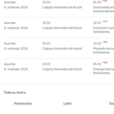
+2d
lauantai
16.00
01.05
8. elokuuta 2026
Calgary International Airport
Suvarnabhumi
kansainväline
+1d
lauantai
16.00
18.45
8. elokuuta 2026
Calgary International Airport
Incheonin kan
lentoasema
+2d
lauantai
16.00
10.30
8. elokuuta 2026
Calgary International Airport
Phuketin kans
lentoasema
+2d
lauantai
16.00
05.00
8. elokuuta 2026
Calgary International Airport
Changin kansa
lentoasema
Tuleva lento
Päivämäärä
Lähtö
Sa