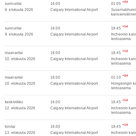
+2d
sunnuntai
16.00
01.05
9. elokuuta 2026
Calgary International Airport
Suvarnabhumi
kansainväline
+1d
sunnuntai
16.00
18.45
9. elokuuta 2026
Calgary International Airport
Incheonin kan
lentoasema
+1d
maanantai
16.00
18.45
10. elokuuta 2026
Calgary International Airport
Incheonin kan
lentoasema
+2d
maanantai
16.00
01.10
10. elokuuta 2026
Calgary International Airport
Hongkongin ka
lentoasema
+1d
keskiviikko
16.00
18.45
12. elokuuta 2026
Calgary International Airport
Incheonin kan
lentoasema
+1d
torstai
16.00
18.45
13. elokuuta 2026
Calgary International Airport
Incheonin kan