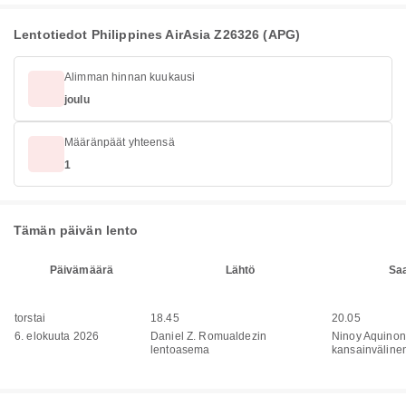
Lentotiedot Philippines AirAsia Z26326 (APG)
Alimman hinnan kuukausi
joulu
Määränpäät yhteensä
1
Tämän päivän lento
Päivämäärä
Lähtö
Sa
torstai
18.45
20.05
6. elokuuta 2026
Daniel Z. Romualdezin
Ninoy Aquinon
lentoasema
kansainväline