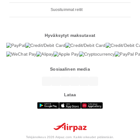
Suosituimmat reitit
Hyväksytyt maksutavat
Sosiaalinen media
Lataa
Tekijänoikeus 2026 Airpaz.com. Kaikki oikeudet pidätetään.