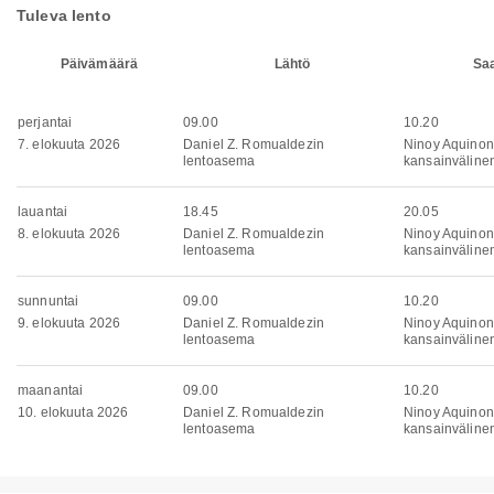
Tuleva lento
Päivämäärä
Lähtö
Sa
perjantai
09.00
10.20
7. elokuuta 2026
Daniel Z. Romualdezin
Ninoy Aquinon
lentoasema
kansainväline
lauantai
18.45
20.05
8. elokuuta 2026
Daniel Z. Romualdezin
Ninoy Aquinon
lentoasema
kansainväline
sunnuntai
09.00
10.20
9. elokuuta 2026
Daniel Z. Romualdezin
Ninoy Aquinon
lentoasema
kansainväline
maanantai
09.00
10.20
10. elokuuta 2026
Daniel Z. Romualdezin
Ninoy Aquinon
lentoasema
kansainväline