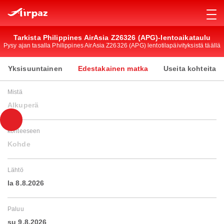
Tarkista Philippines AirAsia Z26326 (APG)-lentoaikataulu
Pysy ajan tasalla Philippines AirAsia Z26326 (APG) lentotilapäivityksistä täällä
Yksisuuntainen
Edestakainen matka
Useita kohteita
Mistä
Alkuperä
kohteeseen
Kohde
Lähtö
la 8.8.2026
Paluu
su 9.8.2026