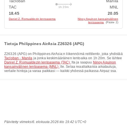
Tacloban
Manila
TAC
MNL
1h 20m
18.45
20.05
Daniel Z. Romualdezin lentoasema
Ninoy Aquinon kansainvälinen
lentoasema
(Pääte 2)
Tietoja Philippines AirAsia Z26326 (APG)
Z26326
(
APG
) on
Philippines AirAsia
:n liikennöimä reittilento, joka yhdistää
Tacloban - Manila
ja jonka keskimääräinen lentoaika on
1h 20m
. Se lähtee
Daniel Z. Romualdezin lentoasema (TAC)
:lta ja saapuu
Ninoy Aquinon
kansainvälinen lentoasema (MNL)
:lle. Selaa reaaliaikaisia aikatauluja,
vertaile hintoja ja varaa paikkasi — kaikki yhdessä paikassa Airpaz:ssa.
Päivitetty viimeksi
6. elokuuta 2026 klo 19.42 UTC+0