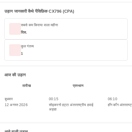
उड़ान जानकारी कैथे पैसिफ़िक CX796 (CPA)
सबसे कम किराया वाला महीना
दिस.
कुल गंतव्य
1
आज की उड़ान
तारीख
प्रस्थान
बुधवार
00:15
06:10
12 अगस्त 2026
सोइकरनो हट्टा अंतरराष्ट्रीय हवाई
हॉंग कॉंग अंतरराष्
अड्डा
आने वाली उड़ान