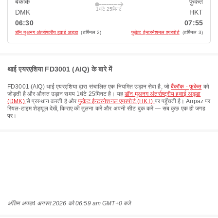
बैंकॉक
फुकेत
1घंटे 25मिनट
DMK
HKT
06:30
07:55
डॉन मुअनग अंतर्राष्ट्रीय हवाई अड्डा
(टर्मिनल 2)
फुकेट ईन्टरनेशनल एयरपोर्ट
(टर्मिनल 3)
थाई एयरएशिया FD3001 (AIQ) के बारे में
FD3001
(
AIQ
)
थाई एयरएशिया
द्वारा संचालित एक नियमित उड़ान सेवा है, जो
बैंकॉक - फुकेत
को
जोड़ती है और औसत उड़ान समय
1घंटे 25मिनट
है। यह
डॉन मुअनग अंतर्राष्ट्रीय हवाई अड्डा
(DMK)
से प्रस्थान करती है और
फुकेट ईन्टरनेशनल एयरपोर्ट (HKT)
पर पहुँचती है। Airpaz पर
रियल-टाइम शेड्यूल देखें, किराए की तुलना करें और अपनी सीट बुक करें — सब कुछ एक ही जगह
पर।
अंतिम अपड
4 अगस्त 2026 को 06:59 am GMT+0 बजे