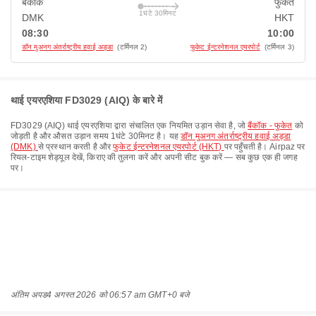
बैंकॉक
फुकेत
1घंटे 30मिनट
DMK
HKT
08:30
10:00
डॉन मुअनग अंतर्राष्ट्रीय हवाई अड्डा
(टर्मिनल 2)
फुकेट ईन्टरनेशनल एयरपोर्ट
(टर्मिनल 3)
थाई एयरएशिया FD3029 (AIQ) के बारे में
FD3029
(
AIQ
)
थाई एयरएशिया
द्वारा संचालित एक नियमित उड़ान सेवा है, जो
बैंकॉक - फुकेत
को
जोड़ती है और औसत उड़ान समय
1घंटे 30मिनट
है। यह
डॉन मुअनग अंतर्राष्ट्रीय हवाई अड्डा
(DMK)
से प्रस्थान करती है और
फुकेट ईन्टरनेशनल एयरपोर्ट (HKT)
पर पहुँचती है। Airpaz पर
रियल-टाइम शेड्यूल देखें, किराए की तुलना करें और अपनी सीट बुक करें — सब कुछ एक ही जगह
पर।
अंतिम अपड
4 अगस्त 2026 को 06:57 am GMT+0 बजे