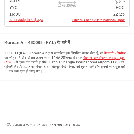
कैलगरी
फ़ूझोउ
16घंटे 25मिनट
YYC
FOC
16:00
22:25
कैलगरी अंतर्राष्ट्रीय हवाई अड्डा
Fuzhou Changle International Airport
Korean Air KE5008 (KAL) के बारे में
KE5008
(
KAL
)
Korean Air
द्वारा संचालित एक नियमित उड़ान सेवा है, जो
कैलगरी - सियोल
को जोड़ती है और औसत उड़ान समय
16घंटे 25मिनट
है। यह
कैलगरी अंतर्राष्ट्रीय हवाई अड्डा
(YYC)
से प्रस्थान करती है और
Fuzhou Changle International Airport (FOC)
पर
पहुँचती है। Airpaz पर रियल-टाइम शेड्यूल देखें, किराए की तुलना करें और अपनी सीट बुक करें
— सब कुछ एक ही जगह पर।
अंतिम अपड
4 अगस्त 2026 को 09:58 am GMT+0 बजे