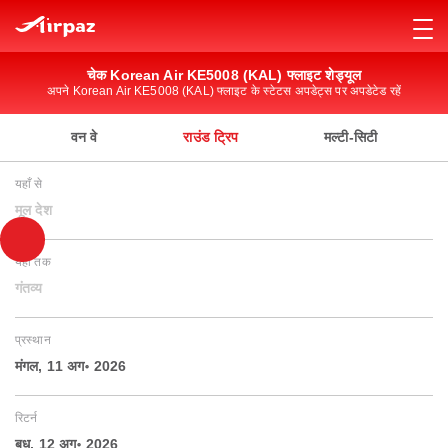
चेक Korean Air KE5008 (KAL) फ्लाइट शेड्यूल
अपने Korean Air KE5008 (KAL) फ्लाइट के स्टेटस अपडेट्स पर अपडेटेड रहें
वन वे
राउंड ट्रिप
मल्टी-सिटी
यहाँ से
मूल देश
यहाँ तक
गंतव्य
प्रस्थान
मंगल, 11 अग॰ 2026
रिटर्न
बुध, 12 अग॰ 2026