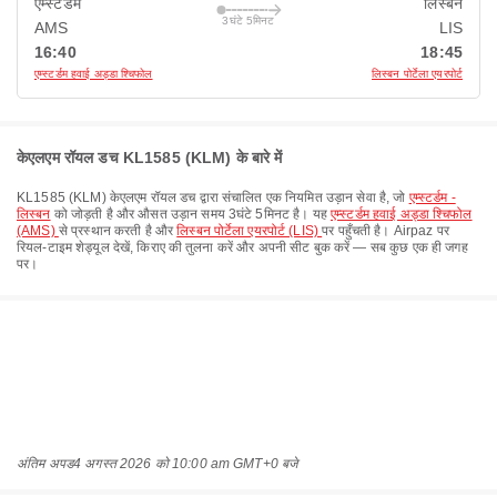
एम्स्टर्डम
लिस्बन
3घंटे 5मिनट
AMS
LIS
16:40
18:45
एम्स्टर्डम हवाई अड्डा श्चिफोल
लिस्बन पोर्टेला एयरपोर्ट
केएलएम रॉयल डच KL1585 (KLM) के बारे में
KL1585
(
KLM
)
केएलएम रॉयल डच
द्वारा संचालित एक नियमित उड़ान सेवा है, जो
एम्स्टर्डम -
लिस्बन
को जोड़ती है और औसत उड़ान समय
3घंटे 5मिनट
है। यह
एम्स्टर्डम हवाई अड्डा श्चिफोल
(AMS)
से प्रस्थान करती है और
लिस्बन पोर्टेला एयरपोर्ट (LIS)
पर पहुँचती है। Airpaz पर
रियल-टाइम शेड्यूल देखें, किराए की तुलना करें और अपनी सीट बुक करें — सब कुछ एक ही जगह
पर।
अंतिम अपड
4 अगस्त 2026 को 10:00 am GMT+0 बजे