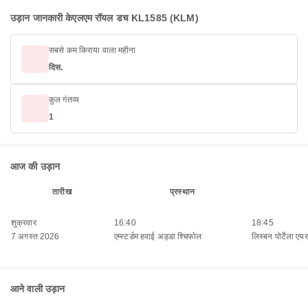
उड़ान जानकारी केएलएम रॉयल डच KL1585 (KLM)
सबसे कम किराया वाला महीना
दिस.
कुल गंतव्य
1
आज की उड़ान
तारीख
प्रस्थान
शुक्रवार
16:40
18:45
7 अगस्त 2026
एम्स्टर्डम हवाई अड्डा श्चिफोल
लिस्बन पोर्टेला एयरप
आने वाली उड़ान